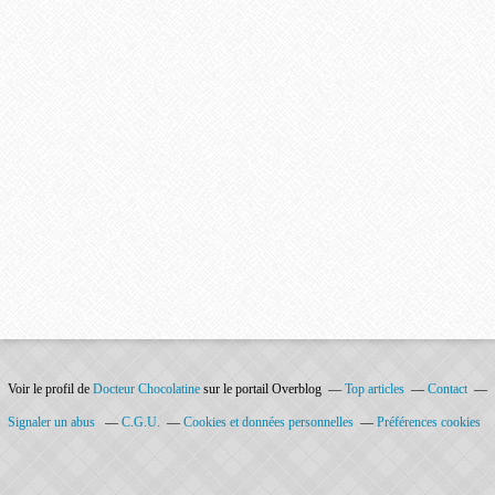
Voir le profil de
Docteur Chocolatine
sur le portail Overblog
Top articles
Contact
Signaler un abus
C.G.U.
Cookies et données personnelles
Préférences cookies