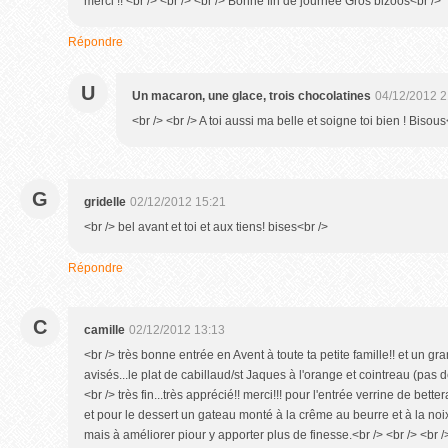
merci !! <br /> <br /> <br /> Bonne fin de journée Gros bizoos<br />
Répondre
U
Un macaron, une glace, trois chocolatines
04/12/2012 2
<br /> <br /> A toi aussi ma belle et soigne toi bien ! Bisous
G
gridelle
02/12/2012 15:21
<br /> bel avant et toi et aux tiens! bises<br />
Répondre
C
camille
02/12/2012 13:13
<br /> très bonne entrée en Avent à toute ta petite famille!! et un gr
avisés...le plat de cabillaud/st Jaques à l'orange et cointreau (pas 
<br /> très fin...très apprécié!! merci!!! pour l'entrée verrine de bett
et pour le dessert un gateau monté à la crême au beurre et à la noi
mais à améliorer piour y apporter plus de finesse.<br /> <br /> <br