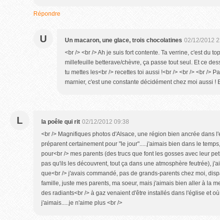
Répondre
U
Un macaron, une glace, trois chocolatines
02/12/2012 2
<br /> <br /> Ah je suis fort contente. Ta verrine, c'est du top
millefeuille betterave/chèvre, ça passe tout seul. Et ce des
tu mettes les<br /> recettes toi aussi !<br /> <br /> <br /> 
marnier, c'est une constante décidément chez moi aussi ! Bi
L
la poêle qui rit
02/12/2012 09:38
<br /> Magnifiques photos d'Alsace, une région bien ancrée dans l'e
préparent certainement pour "le jour".....j'aimais bien dans le temp
pour<br /> mes parents (des trucs que font les gosses avec leur pe
pas qu'ils les découvrent, tout ça dans une atmosphère feutrée), j'ai
que<br /> j'avais commandé, pas de grands-parents chez moi, dispa
famille, juste mes parents, ma soeur, mais j'aimais bien aller à la m
des radiants<br /> à gaz venaient d'être installés dans l'église et où on
j'aimais.....je n'aime plus <br />