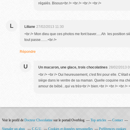
régalés. Bisous<br /> <br /> <br /> <br />
L
Liliane
27/02/2013 11:30
<br /> Mon dieu que ces photos me font baver......Ah les position s
tout passe........<br />
Répondre
U
Un macaron, une glace, trois chocolatines
28/02/2013 0
<br /> <br /> Oui heureusement, c'est fini pour elle. C'était 
siège dans le ventre de sa maman. Quelle coquine ma ché
amour de bébé...qui va très<br /> bien.<br /> <br /> <br /> 
Voir le profil de
Docteur Chocolatine
sur le portail Overblog
Top articles
Contact
Signaler un abus
C.G.U.
Cookies et données personnelles
Préférences cookies