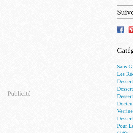
Suiv
Catég
Sans G
Les Ré
Dessert
Dessert
Publicité
Desser
Docteu
Verrine
Dessert
Pour L