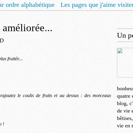
ar ordre alphabétique
Les pages que j'aime visite
 vous un livret de recettes pour Noël
Contact
 améliorée...
Un pe
 D
lus fruitée...
bonheu
s rajoutez le coulis de fruits et au dessus : des morceaux
quatre 
blog, c
de vie 
bêtises
o !
vie en 