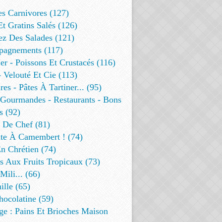
es Carnivores (127)
Et Gratins Salés (126)
ez Des Salades (121)
agnements (117)
r - Poissons Et Crustacés (116)
 Velouté Et Cie (113)
res - Pâtes À Tartiner... (95)
 Gourmandes - Restaurants - Bons
s (92)
t De Chef (81)
te À Camembert ! (74)
n Chrétien (74)
s Aux Fruits Tropicaux (73)
Mili... (66)
lle (65)
ocolatine (59)
ge : Pains Et Brioches Maison