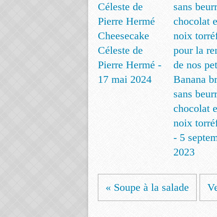
Cheesecake
Céleste de
Pierre Hermé -
17 mai 2024
Banana b
sans beur
chocolat e
noix torréf
- 5 septe
2023
« Soupe à la salade
Ve