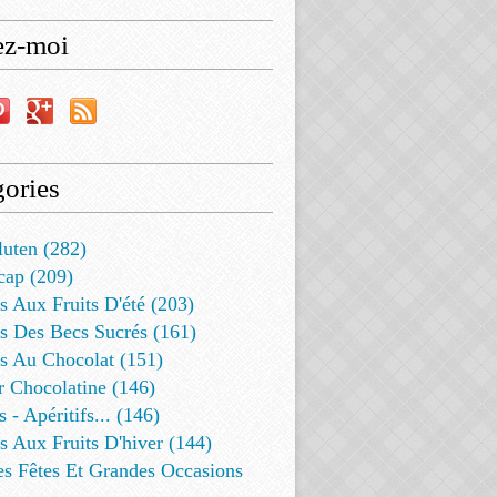
ez-moi
ories
luten (282)
cap (209)
s Aux Fruits D'été (203)
s Des Becs Sucrés (161)
ts Au Chocolat (151)
r Chocolatine (146)
s - Apéritifs... (146)
s Aux Fruits D'hiver (144)
es Fêtes Et Grandes Occasions