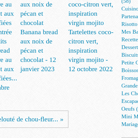
(58)
Cuisino
Partena
Risotto
Banana bread
Tartelettes coco-
Mes Ba
Recett
aux noix de
citron vert,
Dessert
read
pécan et
inspiration
Biscuit
re au
chocolat - 12
virgin mojito -
Petite 
t aux
janvier 2023
12 octobre 2022
Boisson
iées...
Fromag
Grande
mbre
Les Cho
Escapa
Oeufs (
Mini M
louté de chou-fleur... »
Mariag