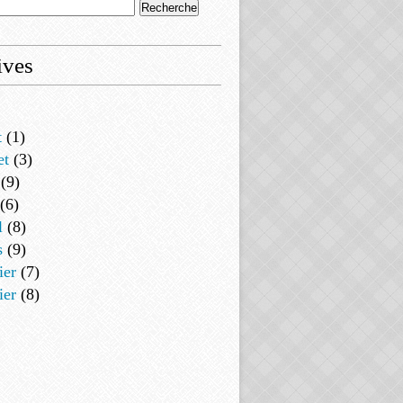
ives
t
(1)
et
(3)
(9)
(6)
l
(8)
s
(9)
ier
(7)
ier
(8)