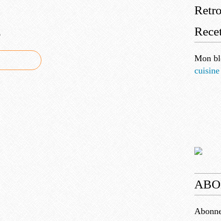
Retr
Recet
e
Mon bl
cuisine
ABO
Abonnez