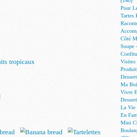
(140)
Pour L
Tartes 
Racont
Accomp
Côté Me
Soupe -
Confitu
uits tropicaux
Visites
Produit
Desser
Ma Boi
Vivre E
Dessert
La Vie 
En Fami
Mini Ch
Boulan