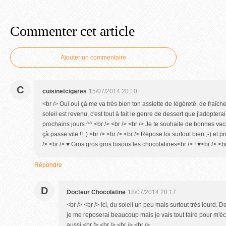
Commenter cet article
Ajouter un commentaire
C
cuisinetcigares
15/07/2014 20:10
<br /> Oui oui çà me va très bien ton assiette de légèreté, de fraîcheu
soleil est revenu, c'est tout à fait le genre de dessert que j'adoptera
prochains jours ^^ <br /> <br /> <br /> Je te souhaite de bonnes v
çà passe vite !! :) <br /> <br /> <br /> Repose toi surtout bien ;-) et profi
/> <br /> ♥ Gros gros gros bisous les chocolatines<br /> ! ♥<br /> <b
Répondre
D
Docteur Chocolatine
18/07/2014 20:17
<br /> <br /> Ici, du soleil un peu mais surtout très lourd. D
je me reposerai beaucoup mais je vais tout faire pour m'é
aussi.<br /> <br /> <br /> <br />