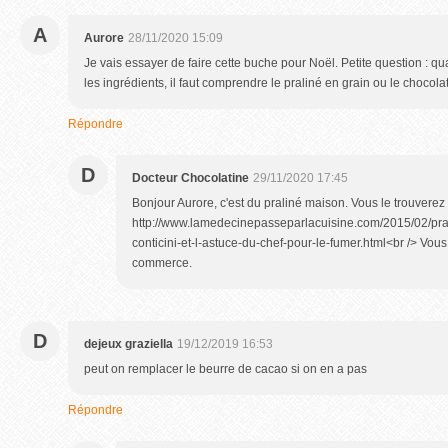
A
Aurore
28/11/2020 15:09
Je vais essayer de faire cette buche pour Noël. Petite question : q
les ingrédients, il faut comprendre le praliné en grain ou le chocolat
Répondre
D
Docteur Chocolatine
29/11/2020 17:45
Bonjour Aurore, c'est du praliné maison. Vous le trouverez i
http://www.lamedecinepasseparlacuisine.com/2015/02/pral
conticini-et-l-astuce-du-chef-pour-le-fumer.html<br /> Vou
commerce.
D
dejeux graziella
19/12/2019 16:53
peut on remplacer le beurre de cacao si on en a pas
Répondre