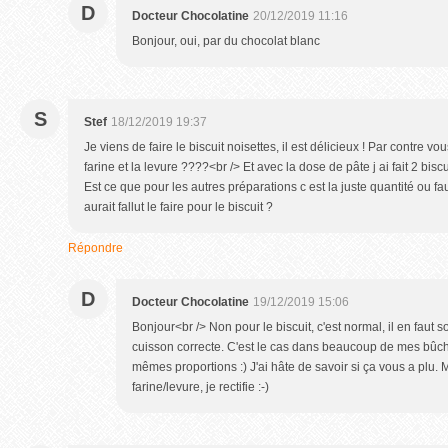
D
Docteur Chocolatine
20/12/2019 11:16
Bonjour, oui, par du chocolat blanc
S
Stef
18/12/2019 19:37
Je viens de faire le biscuit noisettes, il est délicieux ! Par contre v
farine et la levure ????<br /> Et avec la dose de pâte j ai fait 2 bi
Est ce que pour les autres préparations c est la juste quantité ou fau
aurait fallut le faire pour le biscuit ?
Répondre
D
Docteur Chocolatine
19/12/2019 15:06
Bonjour<br /> Non pour le biscuit, c'est normal, il en faut
cuisson correcte. C'est le cas dans beaucoup de mes bûche
mêmes proportions :) J'ai hâte de savoir si ça vous a plu. M
farine/levure, je rectifie :-)