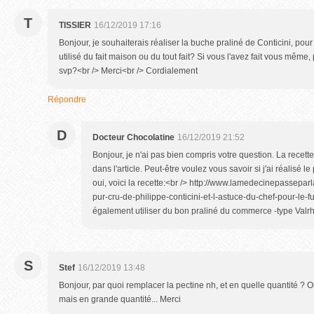
T
TISSIER
16/12/2019 17:16
Bonjour, je souhaiterais réaliser la buche praliné de Conticini, po
utilisé du fait maison ou du tout fait? Si vous l'avez fait vous mê
svp?<br /> Merci<br /> Cordialement
Répondre
D
Docteur Chocolatine
16/12/2019 21:52
Bonjour, je n'ai pas bien compris votre question. La recett
dans l'article. Peut-être voulez vous savoir si j'ai réalisé 
oui, voici la recette:<br /> http://www.lamedecinepassepar
pur-cru-de-philippe-conticini-et-l-astuce-du-chef-pour-le-
également utiliser du bon praliné du commerce -type Valr
S
Stef
16/12/2019 13:48
Bonjour, par quoi remplacer la pectine nh, et en quelle quantité ?
mais en grande quantité... Merci