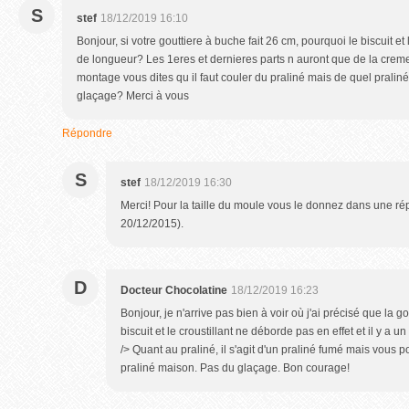
S
stef
18/12/2019 16:10
Bonjour, si votre gouttiere à buche fait 26 cm, pourquoi le biscuit et
de longueur? Les 1eres et dernieres parts n auront que de la crem
montage vous dites qu il faut couler du praliné mais de quel praliné 
glaçage? Merci à vous
Répondre
S
stef
18/12/2019 16:30
Merci! Pour la taille du moule vous le donnez dans une r
20/12/2015).
D
Docteur Chocolatine
18/12/2019 16:23
Bonjour, je n'arrive pas bien à voir où j'ai précisé que la g
biscuit et le croustillant ne déborde pas en effet et il y a 
/> Quant au praliné, il s'agit d'un praliné fumé mais vous 
praliné maison. Pas du glaçage. Bon courage!