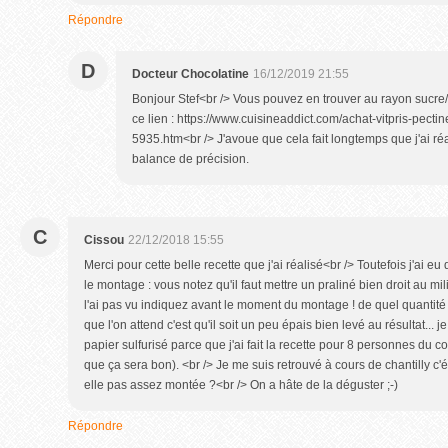
Répondre
D
Docteur Chocolatine
16/12/2019 21:55
Bonjour Stef<br /> Vous pouvez en trouver au rayon sucre/
ce lien : https://www.cuisineaddict.com/achat-vitpris-pecti
5935.htm<br /> J'avoue que cela fait longtemps que j'ai réal
balance de précision.
C
Cissou
22/12/2018 15:55
Merci pour cette belle recette que j'ai réalisé<br /> Toutefois j'ai e
le montage : vous notez qu'il faut mettre un praliné bien droit au mi
l'ai pas vu indiquez avant le moment du montage ! de quel quantité 
que l'on attend c'est qu'il soit un peu épais bien levé au résultat... j
papier sulfurisé parce que j'ai fait la recette pour 8 personnes du c
que ça sera bon). <br /> Je me suis retrouvé à cours de chantilly c'ét
elle pas assez montée ?<br /> On a hâte de la déguster ;-)
Répondre