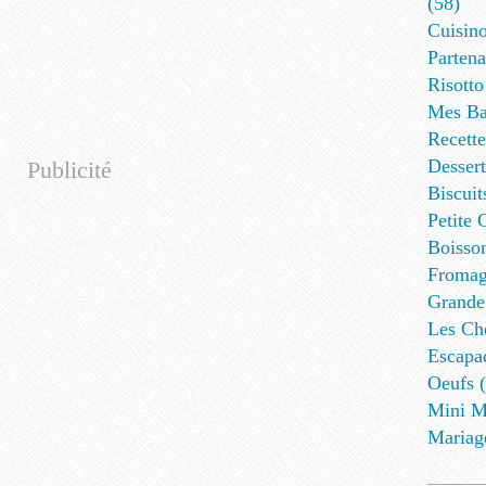
(58)
Cuisino
Partena
Risotto
Mes Ba
Recett
Dessert
Publicité
Biscuit
Petite 
Boisson
Fromag
Grande
Les Cho
Escapa
Oeufs (
Mini M
Mariag