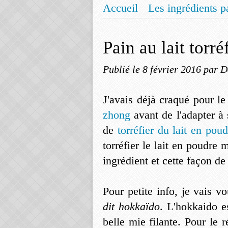
Accueil
Les ingrédients p
Mentions légales
Offrez
Pain au lait torr
Publié le
8 février 2016
par D
J'avais déjà craqué pour l
zhong
avant de l'adapter à 
de
torréfier du lait en poud
torréfier le lait en poudre m
ingrédient et cette façon de l
Pour petite info, je vais v
dit hokkaïdo
. L'hokkaido e
belle mie filante. Pour le r