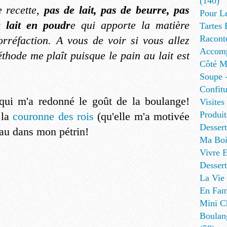
(140)
e recette,
pas de lait, pas de beurre, pas
Pour L
 lait en poudr
e qui apporte la matière
Tartes 
Racont
orréfaction. A vous de voir si vous allez
Accomp
thode me plaît puisque le pain au lait est
Côté Me
Soupe -
Confitu
 qui m'a redonné le goût de la boulange!
Visites
Produit
 la
couronne des rois
(qu'elle m'a motivée
Desser
eau dans mon pétrin!
Ma Boi
Vivre E
Dessert
La Vie 
En Fami
Mini Ch
Boulan