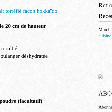
Retr
Recet
de 20 cm de hauteur
Mon bl
cuisine
 torréfié
 boulanger déshydratée
ABO
poudre (facultatif)
Abonnez