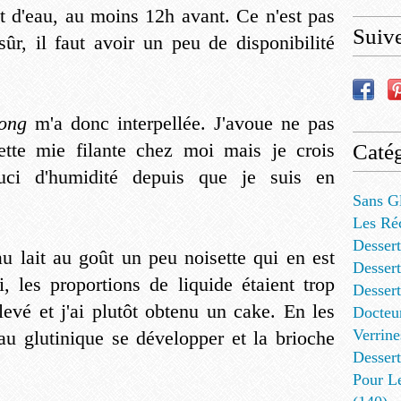
t d'eau, au moins 12h avant. Ce n'est pas
Suiv
ûr, il faut avoir un peu de disponibilité
ong
m'a donc interpellée. J'avoue ne pas
cette mie filante chez moi mais je crois
Catég
uci d'humidité depuis que je suis en
Sans G
Les Ré
Dessert
au lait au goût un peu noisette qui en est
Dessert
, les proportions de liquide étaient trop
Desser
 levé et j'ai plutôt obtenu un cake. En les
Docteu
Verrine
eau glutinique se développer et la brioche
Dessert
Pour L