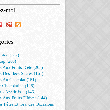
ez-moi
ories
luten (282)
cap (209)
s Aux Fruits D'été (203)
s Des Becs Sucrés (161)
ts Au Chocolat (151)
r Chocolatine (146)
s - Apéritifs... (146)
s Aux Fruits D'hiver (144)
es Fêtes Et Grandes Occasions