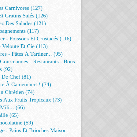
es Carnivores (127)
Et Gratins Salés (126)
ez Des Salades (121)
agnements (117)
r - Poissons Et Crustacés (116)
 Velouté Et Cie (113)
res - Pâtes À Tartiner... (95)
 Gourmandes - Restaurants - Bons
s (92)
t De Chef (81)
te À Camembert ! (74)
n Chrétien (74)
s Aux Fruits Tropicaux (73)
Mili... (66)
lle (65)
ocolatine (59)
ge : Pains Et Brioches Maison