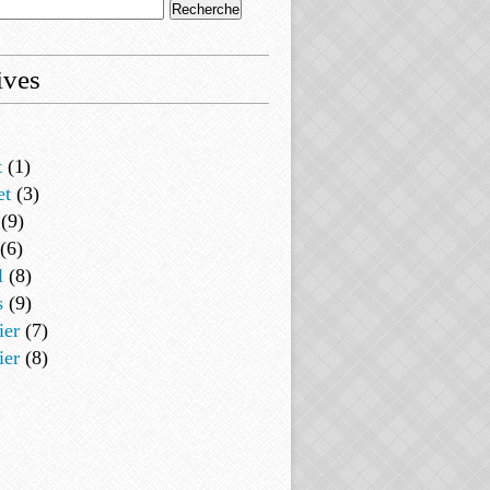
ives
t
(1)
et
(3)
(9)
(6)
l
(8)
s
(9)
ier
(7)
ier
(8)