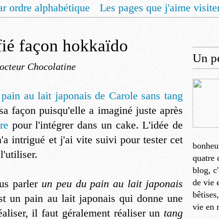
ar ordre alphabétique
Les pages que j'aime visite
 vous un livret de recettes pour Noël
Contact
éfié façon hokkaïdo
Un pe
octeur Chocolatine
e
pain au lait japonais de Carole sans tang
sa façon puisqu'elle a imaginé juste après
re
pour l'intégrer dans un cake. L'idée de
'a intrigué et j'ai vite suivi pour tester cet
bonheu
'utiliser.
quatre 
blog, c
ous parler
un peu du pain au lait japonais
de vie 
bêtises
st un pain au lait japonais qui donne une
vie en 
éaliser, il faut géralement réaliser un
tang