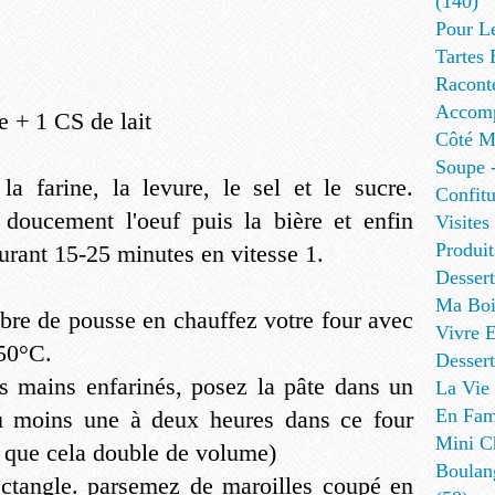
(140)
Pour L
Tartes 
Racont
Accomp
e + 1 CS de lait
Côté Me
Soupe -
la farine, la levure, le sel et le sucre.
Confitu
 doucement l'oeuf puis la bière et enfin
Visites
Produit
 durant 15-25 minutes en vitesse 1.
Desser
Ma Boi
bre de pousse en chauffez votre four avec
Vivre E
 50°C.
Dessert
 mains enfarinés, posez la pâte dans un
La Vie 
En Fami
 au moins une à deux heures dans ce four
Mini Ch
e que cela double de volume)
Boulan
ectangle. parsemez de maroilles coupé en