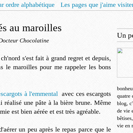
ar ordre alphabétique
Les pages que j'aime visite
 vous un livret de recettes pour Noël
Contact
és au maroilles
Un pe
Docteur Chocolatine
h'nord s'est fait à grand regret et depuis,
s le maroilles pour me rappeler les bons
bonheu
scargots à l'emmental
avec ces escargots
quatre 
ai réalisé une pâte à la bière brune. Même
blog, c
 mie est bien aérée et est très agréable.
de vie 
bêtises
vie en 
d'aérer un peu après le repas parce que le