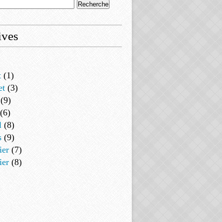
ives
t
(1)
et
(3)
(9)
(6)
l
(8)
s
(9)
ier
(7)
ier
(8)