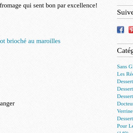
e fromage qui sent bon par excellence!
Suiv
Catég
Sans G
Les Ré
Dessert
Dessert
Desser
langer
Docteu
Verrine
Dessert
Pour L