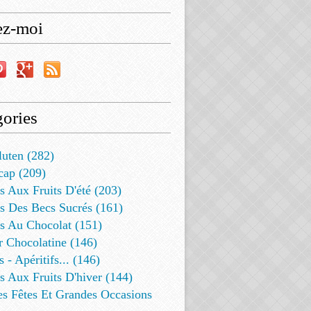
ez-moi
ories
luten (282)
cap (209)
s Aux Fruits D'été (203)
s Des Becs Sucrés (161)
ts Au Chocolat (151)
r Chocolatine (146)
s - Apéritifs... (146)
s Aux Fruits D'hiver (144)
es Fêtes Et Grandes Occasions