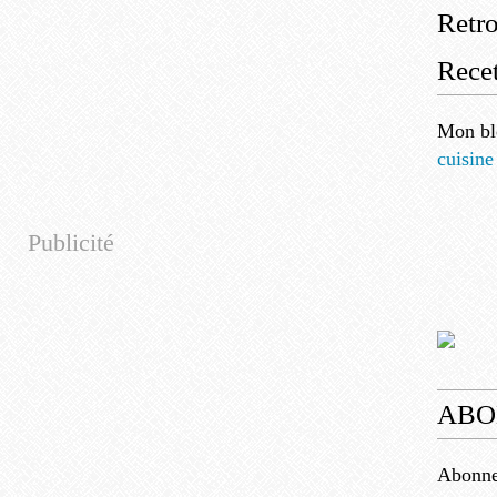
Retr
Recet
Mon bl
cuisine
Publicité
ABO
Abonnez