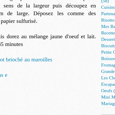
(58)
e sens de la largeur puis découpez en
Cuisino
 cm de large. Déposez les comme des
Partena
Risotto
 papier sulfurisé.
Mes Ba
Recett
is dorez au mélange jaune d'oeuf et lait.
Dessert
35 minutes
Biscuit
Petite 
Boisson
Fromag
Grande
ns e
Les Cho
Escapa
Oeufs (
Mini M
Mariag