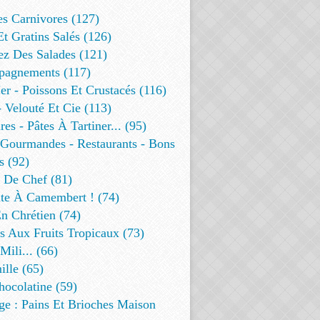
es Carnivores (127)
Et Gratins Salés (126)
ez Des Salades (121)
agnements (117)
r - Poissons Et Crustacés (116)
 Velouté Et Cie (113)
res - Pâtes À Tartiner... (95)
 Gourmandes - Restaurants - Bons
s (92)
t De Chef (81)
te À Camembert ! (74)
n Chrétien (74)
s Aux Fruits Tropicaux (73)
Mili... (66)
lle (65)
ocolatine (59)
ge : Pains Et Brioches Maison