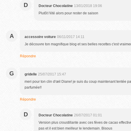
D
Docteur Chocolatine
13/01/2018 19:06
Plutôt l'été alors pour rester de saison
A
accessoire voiture
06/11/2017 14:11
Je découvre ton magnifique blog et ses belles recettes c'est vraimen
Répondre
G
gridelle
25/07/2017 15:47
meri pour ton clin d'œil Diane! je suis du coup maintenant tentée p
parfumée!!
Répondre
D
Docteur Chocolatine
26/07/2017 01:01
Version plus croustillante avec ces fèves de cacao effecti
pas et il est bien meilleur le lendemain. Bisous