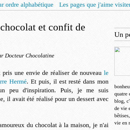
ar ordre alphabétique
Les pages que j'aime visite
 vous un livret de recettes pour Noël
Contact
chocolat et confit de
Un pe
ar Docteur Chocolatine
t pris une envie de réaliser de nouveau
le
erre Hermé
. Et puis, il est resté dans mon
bonheu
n peu d'inspiration. Puis, je me suis
quatre 
 il avait été réalisé pour un dessert avec
blog, c
de vie 
bêtises
vie en 
oureux du chocolat à la maison, je n'ai