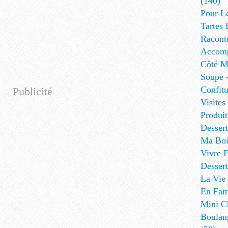
(140)
Pour L
Tartes 
Racont
Accomp
Côté Me
Soupe -
Confitu
Publicité
Visites
Produit
Desser
Ma Boi
Vivre E
Dessert
La Vie 
En Fami
Mini Ch
Boulan