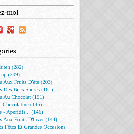
ez-moi
ories
luten (282)
cap (209)
s Aux Fruits D'été (203)
s Des Becs Sucrés (161)
ts Au Chocolat (151)
r Chocolatine (146)
s - Apéritifs... (146)
s Aux Fruits D'hiver (144)
es Fêtes Et Grandes Occasions