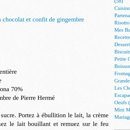
(58)
Cuisino
Partena
Risotto
Mes Ba
Recett
Dessert
Biscuit
Petite 
Boisson
entière
Fromag
e
Grande
Les Cho
hona 70%
Escapa
embre de Pierre Hermé
Oeufs (
Mini M
sucre. Portez à ébullition le lait, la crème
Mariag
sez le lait bouillant et remuez sur le feu