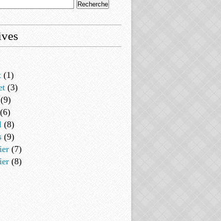
ives
t
(1)
et
(3)
(9)
(6)
l
(8)
s
(9)
ier
(7)
ier
(8)