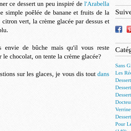
er ce dessert un peu inspiré de
l'Arabella
Suiv
ne simple poêlée de banane et fruits de la
 citron vert, la crème glacée par dessus et
plu.
s envie de bûche mais qu'il vous reste
Catég
 le chocolat, on tente la crème glacée?
Sans G
Les Ré
tions sur les glaces, je vous dis tout
dans
Dessert
Dessert
Desser
Docteu
Verrine
Dessert
Pour L