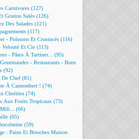
es Carnivores (127)
Et Gratins Salés (126)
ez Des Salades (121)
agnements (117)
r - Poissons Et Crustacés (116)
 Velouté Et Cie (113)
res - Pâtes À Tartiner... (95)
 Gourmandes - Restaurants - Bons
s (92)
t De Chef (81)
te À Camembert ! (74)
n Chrétien (74)
s Aux Fruits Tropicaux (73)
Mili... (66)
lle (65)
ocolatine (59)
ge : Pains Et Brioches Maison