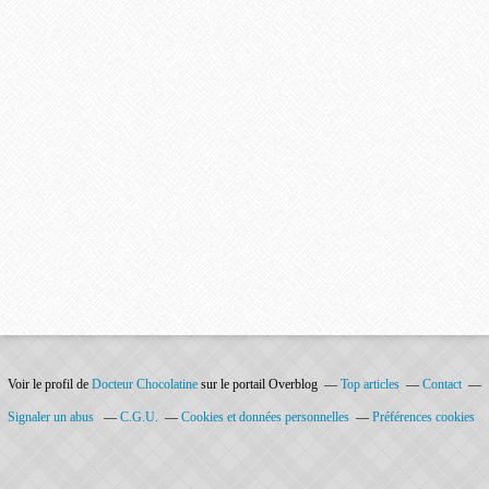
Voir le profil de
Docteur Chocolatine
sur le portail Overblog
Top articles
Contact
Signaler un abus
C.G.U.
Cookies et données personnelles
Préférences cookies