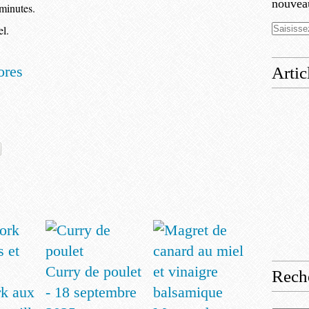
nouveau
minutes.
l.
ores
Artic
Curry de poulet
Rech
rk aux
- 18 septembre