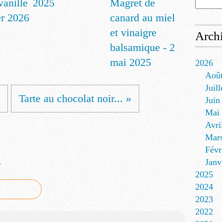
vanille
2025
Magret de
er 2026
canard au miel
et vinaigre
Arch
balsamique - 2
mai 2025
2026
Aoû
Juill
Tarte au chocolat noir... »
Juin
Mai
Avri
Mar
Févr
e
Janv
2025
2024
2023
2022