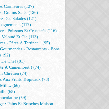
es Carnivores (127)
Et Gratins Salés (126)
ez Des Salades (121)
agnements (117)
r - Poissons Et Crustacés (116)
 Velouté Et Cie (113)
res - Pâtes À Tartiner... (95)
 Gourmandes - Restaurants - Bons
s (92)
t De Chef (81)
te À Camembert ! (74)
n Chrétien (74)
s Aux Fruits Tropicaux (73)
Mili... (66)
lle (65)
ocolatine (59)
ge : Pains Et Brioches Maison