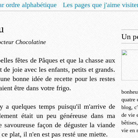
ar ordre alphabétique
Les pages que j'aime visite
 vous un livret de recettes pour Noël
Contact
u
Un pe
cteur Chocolatine
elles fêtes de Pâques et que la chasse aux
de joie avec les enfants, petits et grands.
 une bonne idée de recette pour les restes
ient être dans votre frigo.
bonheu
quatre 
il y a quelques temps puisqu'il m'arrive de
blog, c
alement était un peu généreuse dans ma
de vie 
bêtises
e savoureuse façon de déguster la viande
vie en 
ce plat, il n'en est pas resté une miette.