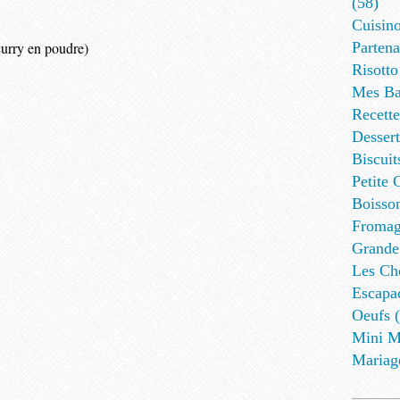
(58)
Cuisino
curry en poudre)
Partena
Risotto
Mes Ba
Recett
Dessert
Biscuit
Petite 
Boisson
Fromag
Grande
Les Cho
Escapa
Oeufs (
Mini M
Mariag