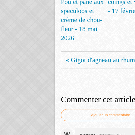
Poulet pané aux
coings et 
speculoos et
- 17 févri
crème de chou-
fleur - 18 mai
2026
« Gigot d'agneau au rhum
Commenter cet articl
Ajouter un commentaire
W