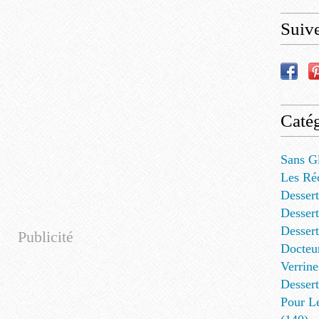
Suiv
Catég
Sans G
Les Ré
Dessert
Dessert
Desser
Publicité
Docteu
Verrine
Dessert
Pour L