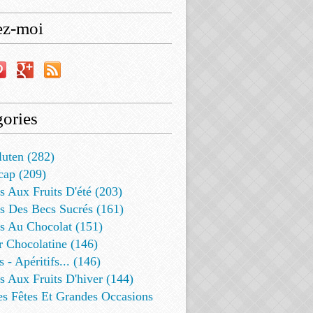
ez-moi
ories
luten (282)
cap (209)
s Aux Fruits D'été (203)
s Des Becs Sucrés (161)
ts Au Chocolat (151)
r Chocolatine (146)
s - Apéritifs... (146)
s Aux Fruits D'hiver (144)
es Fêtes Et Grandes Occasions