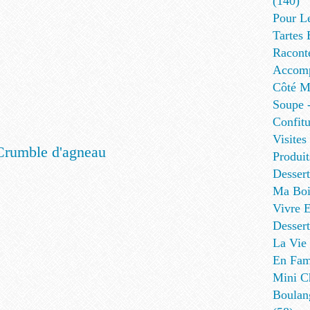
(140)
Pour L
Tartes 
Racont
Accomp
Côté Me
Soupe -
Confitu
Visites
Produit
Desser
Ma Boi
Vivre E
Dessert
La Vie 
En Fami
Mini Ch
Boulan