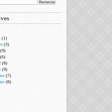
ives
t
(1)
et
(3)
(9)
(6)
l
(8)
s
(9)
ier
(7)
ier
(8)