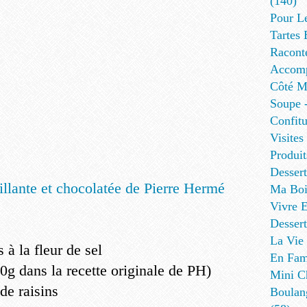
(140)
Pour L
Tartes 
Racont
Accomp
Côté Me
Soupe -
Confitu
Visites
Produit
Desser
Ma Boi
Vivre E
Dessert
La Vie 
 à la fleur de sel
En Fami
0g dans la recette originale de PH)
Mini Ch
de raisins
Boulan