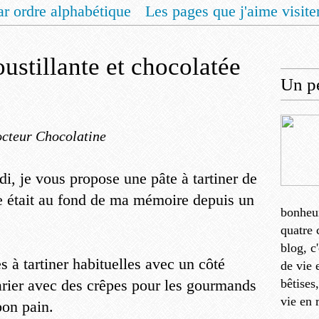
ar ordre alphabétique
Les pages que j'aime visite
 vous un livret de recettes pour Noël
Contact
oustillante et chocolatée
Un pe
cteur Chocolatine
di, je vous propose une pâte à tartiner de
te était au fond de ma mémoire depuis un
bonheu
quatre 
blog, c
 à tartiner habituelles avec un côté
de vie 
arier avec des crêpes pour les gourmands
bêtises
vie en 
bon pain.