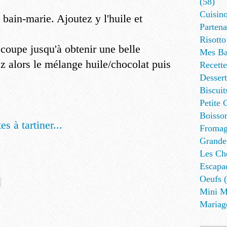
(58)
Cuisino
 bain-marie. Ajoutez y l'huile et
Partena
Risotto
 coupe jusqu'à obtenir une belle
Mes Ba
z alors le mélange huile/chocolat puis
Recett
Dessert
Biscuit
Petite 
Boisson
es à tartiner...
Fromag
Grande
Les Cho
Escapa
Oeufs (
Mini M
Mariag