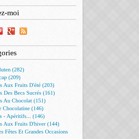
ez-moi
ories
luten (282)
cap (209)
s Aux Fruits D'été (203)
s Des Becs Sucrés (161)
ts Au Chocolat (151)
r Chocolatine (146)
s - Apéritifs... (146)
s Aux Fruits D'hiver (144)
es Fêtes Et Grandes Occasions