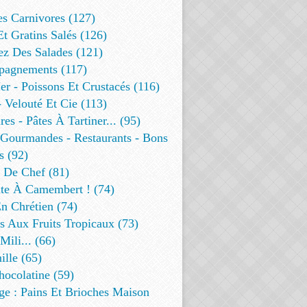
es Carnivores (127)
Et Gratins Salés (126)
ez Des Salades (121)
agnements (117)
r - Poissons Et Crustacés (116)
 Velouté Et Cie (113)
res - Pâtes À Tartiner... (95)
 Gourmandes - Restaurants - Bons
s (92)
t De Chef (81)
te À Camembert ! (74)
n Chrétien (74)
s Aux Fruits Tropicaux (73)
Mili... (66)
lle (65)
ocolatine (59)
ge : Pains Et Brioches Maison