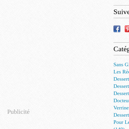
Suiv
Catég
Sans G
Les Ré
Dessert
Dessert
Desser
Docteu
Verrine
Publicité
Dessert
Pour L