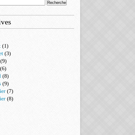
ives
t
(1)
et
(3)
(9)
(6)
l
(8)
s
(9)
ier
(7)
ier
(8)