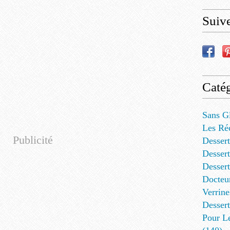
Suiv
Catég
Sans G
Les Ré
Publicité
Dessert
Dessert
Desser
Docteu
Verrine
Dessert
Pour L