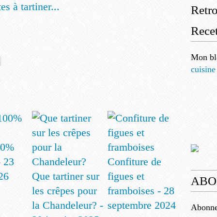
es à tartiner...
Retr
Recet
Mon bl
cuisine
00%
 23
Confiture de
26
Que tartiner sur
figues et
ABO
les crêpes pour
framboises - 28
la Chandeleur? -
septembre 2024
Abonnez