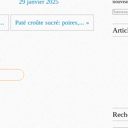
29 janvier 2025
nouveau
..
Paté croûte sucré: poires,... »
Artic
e
Rech