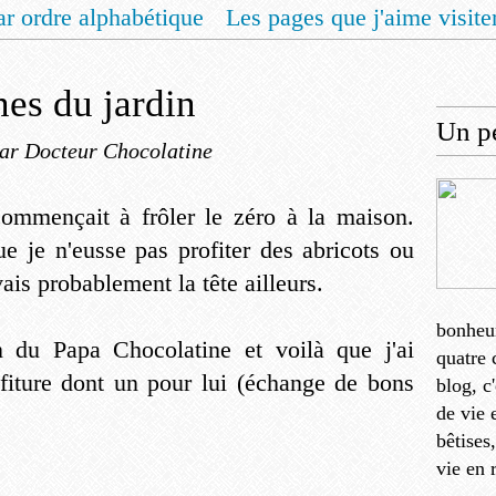
ar ordre alphabétique
Les pages que j'aime visite
 vous un livret de recettes pour Noël
Contact
nes du jardin
Un pe
ar Docteur Chocolatine
ommençait à frôler le zéro à la maison.
 je n'eusse pas profiter des abricots ou
ais probablement la tête ailleurs.
bonheu
n du Papa Chocolatine et voilà que j'ai
quatre 
fiture dont un pour lui (échange de bons
blog, c
de vie 
bêtises
vie en 