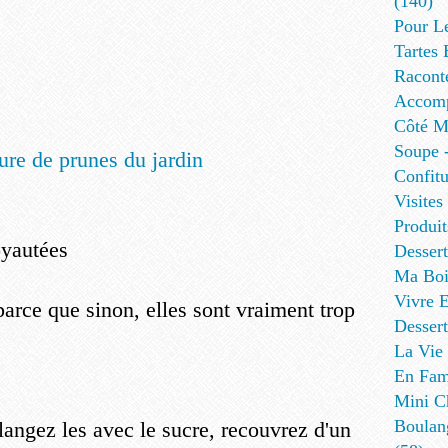
(140)
Pour L
Tartes 
Racont
Accomp
Côté Me
Soupe -
Confitu
Visites
Produit
yautées
Desser
Ma Boi
Vivre E
parce que sinon, elles sont vraiment trop
Dessert
La Vie 
En Fami
Mini Ch
Boulan
angez les avec le sucre, recouvrez d'un