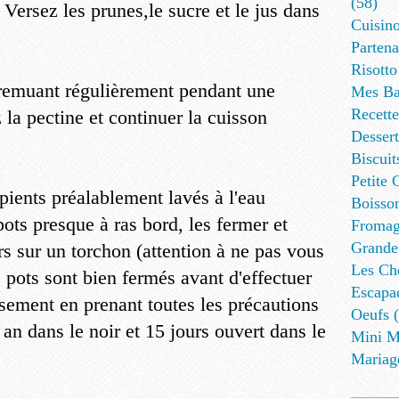
(58)
. Versez les prunes,le sucre et le jus dans
Cuisino
Partena
Risotto
 remuant régulièrement pendant une
Mes Ba
Recett
 la pectine et continuer la cuisson
Dessert
Biscuit
Petite 
pients préalablement lavés à l'eau
Boisson
ots presque à ras bord, les fermer et
Fromag
Grande
ers sur un torchon (attention à ne pas vous
Les Cho
 pots sont bien fermés avant d'effectuer
Escapa
usement en prenant toutes les précautions
Oeufs (
an dans le noir et 15 jours ouvert dans le
Mini M
Mariag