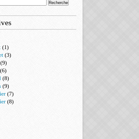
ives
t
(1)
et
(3)
(9)
(6)
l
(8)
s
(9)
ier
(7)
ier
(8)