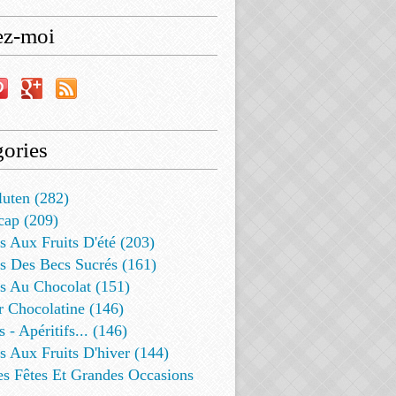
ez-moi
ories
luten (282)
cap (209)
s Aux Fruits D'été (203)
s Des Becs Sucrés (161)
ts Au Chocolat (151)
r Chocolatine (146)
s - Apéritifs... (146)
s Aux Fruits D'hiver (144)
es Fêtes Et Grandes Occasions