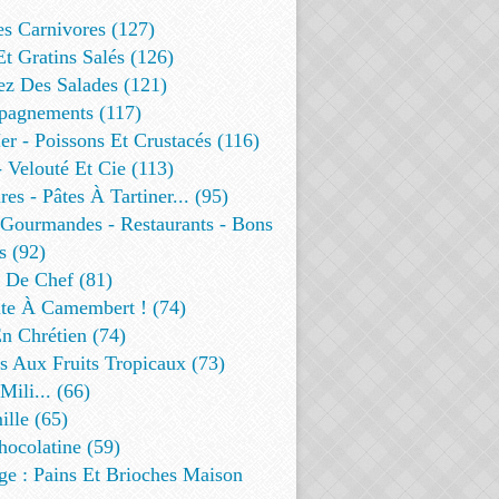
es Carnivores (127)
Et Gratins Salés (126)
ez Des Salades (121)
agnements (117)
r - Poissons Et Crustacés (116)
 Velouté Et Cie (113)
res - Pâtes À Tartiner... (95)
 Gourmandes - Restaurants - Bons
s (92)
t De Chef (81)
te À Camembert ! (74)
n Chrétien (74)
s Aux Fruits Tropicaux (73)
Mili... (66)
lle (65)
ocolatine (59)
ge : Pains Et Brioches Maison