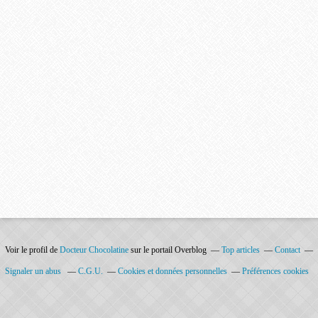
Voir le profil de
Docteur Chocolatine
sur le portail Overblog
Top articles
Contact
Signaler un abus
C.G.U.
Cookies et données personnelles
Préférences cookies