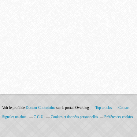
Voir le profil de
Docteur Chocolatine
sur le portail Overblog
Top articles
Contact
Signaler un abus
C.G.U.
Cookies et données personnelles
Préférences cookies