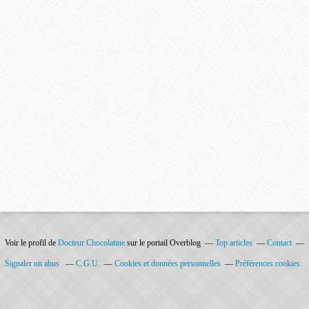
Voir le profil de
Docteur Chocolatine
sur le portail Overblog
Top articles
Contact
Signaler un abus
C.G.U.
Cookies et données personnelles
Préférences cookies