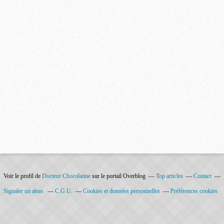
Voir le profil de
Docteur Chocolatine
sur le portail Overblog
Top articles
Contact
Signaler un abus
C.G.U.
Cookies et données personnelles
Préférences cookies