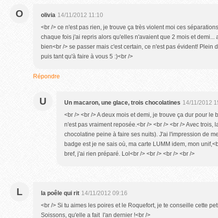
O
olivia
14/11/2012 11:10
<br /> ce n'est pas rien, je trouve ça très violent moi ces séparatio
chaque fois j'ai repris alors qu'elles n'avaient que 2 mois et demi... 
bien<br /> se passer mais c'est certain, ce n'est pas évident! Plein de
puis tant qu'à faire à vous 5 :)<br />
Répondre
U
Un macaron, une glace, trois chocolatines
14/11/2012 1
<br /> <br /> A deux mois et demi, je trouve ça dur pour le 
n'est pas vraiment reposée.<br /> <br /> <br /> Avec trois, l
chocolatine peine à faire ses nuits). J'ai l'impression de 
badge est je ne sais où, ma carte LUMM idem, mon unif,<br 
bref, j'ai rien préparé. Lol<br /> <br /> <br /> <br />
L
la poêle qui rit
14/11/2012 09:16
<br /> Si tu aimes les poires et le Roquefort, je te conseille cette p
Soissons, qu'elle a fait l'an dernier !<br />