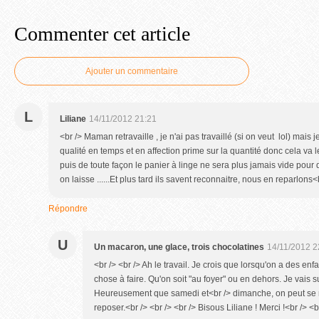
Commenter cet article
Ajouter un commentaire
L
Liliane
14/11/2012 21:21
<br /> Maman retravaille , je n'ai pas travaillé (si on veut lol) mais
qualité en temps et en affection prime sur la quantité donc cela va le
puis de toute façon le panier à linge ne sera plus jamais vide pou
on laisse ......Et plus tard ils savent reconnaitre, nous en reparlo
Répondre
U
Un macaron, une glace, trois chocolatines
14/11/2012 2
<br /> <br /> Ah le travail. Je crois que lorsqu'on a des en
chose à faire. Qu'on soit "au foyer" ou en dehors. Je vais s
Heureusement que samedi et<br /> dimanche, on peut se r
reposer.<br /> <br /> <br /> Bisous Liliane ! Merci !<br /> <br