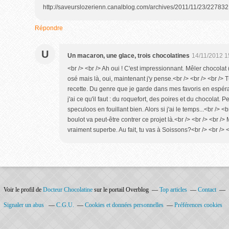
http://saveurslozerienn.canalblog.com/archives/2011/11/23/227832
Répondre
U
Un macaron, une glace, trois chocolatines
14/11/2012 1
<br /> <br /> Ah oui ! C'est impressionnant. Mêler chocolat (
osé mais là, oui, maintenant j'y pense.<br /> <br /> <br />
recette. Du genre que je garde dans mes favoris en espéra
j'ai ce qu'il faut : du roquefort, des poires et du chocolat.
speculoos en fouillant bien. Alors si j'ai le temps...<br /> <b
boulot va peut-être contrer ce projet là.<br /> <br /> <br /> M
vraiment superbe. Au fait, tu vas à Soissons?<br /> <br /> <
Voir le profil de
Docteur Chocolatine
sur le portail Overblog
Top articles
Contact
Signaler un abus
C.G.U.
Cookies et données personnelles
Préférences cookies