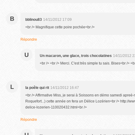
B
bblinou83
14/11/2012 17:09
<br /> Magnifique cette poire pochée<br />
Répondre
U
Un macaron, une glace, trois chocolatines
14/11/2012 2
<br /> <br /> Merci. C'est très simple tu sais. Bises<br /> <br
L
la poêle qui rit
14/11/2012 16:47
<br /> Affirmative Miss, je serai à Soissons en démo samedi apreè-
Roquefort...) cette année on fera un Délice Lozérien<br /> http://ww
delice-lozerien-110020432.html<br />
Répondre