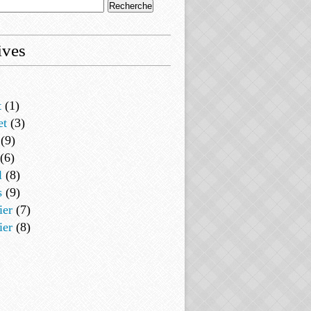
ives
t
(1)
et
(3)
(9)
(6)
l
(8)
s
(9)
ier
(7)
ier
(8)