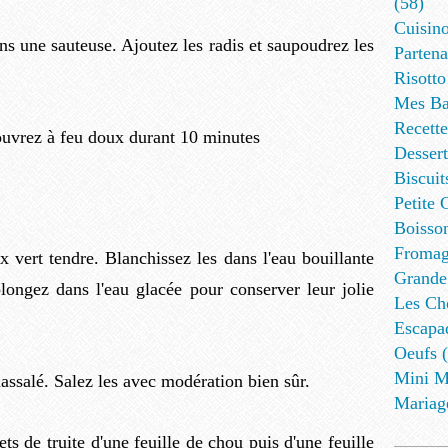
(58)
Cuisino
ns une sauteuse. Ajoutez les radis et saupoudrez les
Partena
Risotto
Mes Ba
Recett
ouvrez à feu doux durant 10 minutes
Dessert
Biscuit
Petite 
Boisson
Fromag
x vert tendre. Blanchissez les dans l'eau bouillante
Grande
plongez dans l'eau glacée pour conserver leur jolie
Les Cho
Escapa
Oeufs (
Mini M
assalé. Salez les avec modération bien sûr.
Mariag
s de truite d'une feuille de chou puis d'une feuille