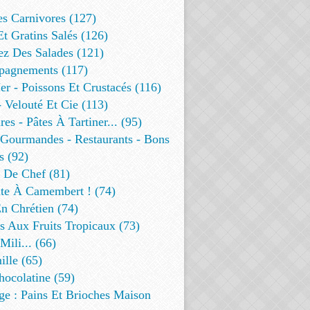
es Carnivores (127)
Et Gratins Salés (126)
ez Des Salades (121)
agnements (117)
r - Poissons Et Crustacés (116)
 Velouté Et Cie (113)
res - Pâtes À Tartiner... (95)
 Gourmandes - Restaurants - Bons
s (92)
t De Chef (81)
te À Camembert ! (74)
n Chrétien (74)
s Aux Fruits Tropicaux (73)
Mili... (66)
lle (65)
ocolatine (59)
ge : Pains Et Brioches Maison