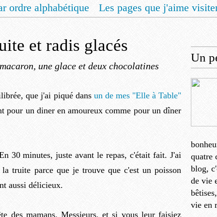
ar ordre alphabétique
Les pages que j'aime visite
 vous un livret de recettes pour Noël
Contact
uite et radis glacés
Un pe
macaron, une glace et deux chocolatines
ilibrée, que j'ai piqué dans
un de mes "Elle à Table"
ment pour un diner en amoureux comme pour un dîner
bonheu
En 30 minutes, juste avant le repas, c'était fait. J'ai
quatre 
blog, c
la truite parce que je trouve que c'est un poisson
de vie 
t aussi délicieux.
bêtises
vie en 
fête des mamans. Messieurs, et si vous leur faisiez