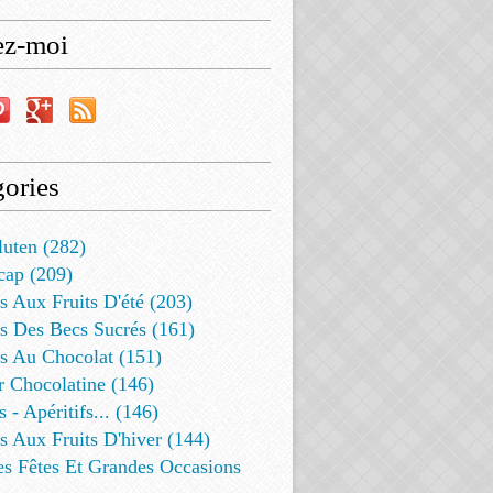
ez-moi
ories
luten (282)
cap (209)
s Aux Fruits D'été (203)
s Des Becs Sucrés (161)
ts Au Chocolat (151)
r Chocolatine (146)
s - Apéritifs... (146)
s Aux Fruits D'hiver (144)
es Fêtes Et Grandes Occasions