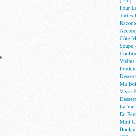
(140)
Pour L
Tartes 
Racont
Accomp
Côté Me
Soupe -
Confitu
e
Visites
Produit
Desser
Ma Boi
Vivre E
Dessert
La Vie 
En Fami
Mini Ch
Boulan