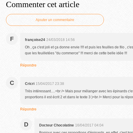
Commenter cet article
Ajouter un commentaire
F
françoise24
24/03/2018 14:56
Oh , ça c'est joli et ça donne envie !!!! et puis les feuilles de filo , c
que les feuilletées "du commerce" !!! merci de cette belle idée !!!
Répondre
C
Cricri
15/04/2017 23:38
Très intéressant.....<br /> Mais pour mélanger avec les épinards c'e
proportions il est écrit 2 et dans le texte 3 )<br /> Merci pour la rép
Répondre
D
Docteur Chocolatine
16/04/2017 04:04
Bonjour avec ces proportions d'épinards, en effet, c'est tro