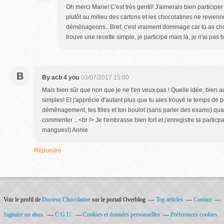
Oh merci Marie! C'est très gentil! J'aimerais bien particip
plutôt au milieu des cartons et les chocolatines ne revienn
déménageons...Bref, c'est vraiment dommage car tu as chois
trouve une recette simple, je participe mais là, je n'ai pas
B
By acb 4 you
03/07/2017 15:00
Mais bien sûr que non que je ne t'en veux pas ! Quelle idée, bien au
simples! Et j'apprécie d'autant plus que tu aies trouvé le temps de p
déménagement, tes filles et ton boulot (sans parler des exams) qua
commenter ...<br /> Je t'embrasse bien fort et j'enregistre ta partic
mangues!) Annie
Répondre
Voir le profil de
Docteur Chocolatine
sur le portail Overblog
Top articles
Contact
Signaler un abus
C.G.U.
Cookies et données personnelles
Préférences cookies