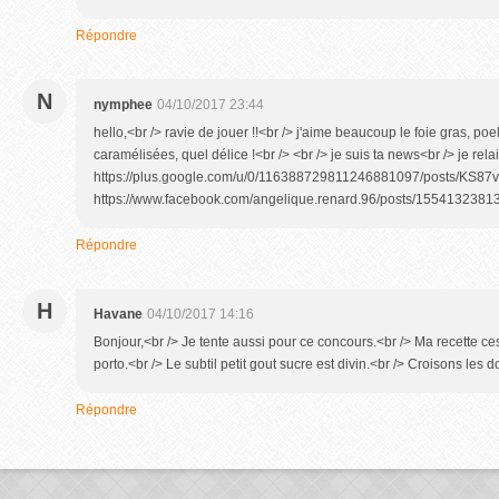
Répondre
N
nymphee
04/10/2017 23:44
hello,<br /> ravie de jouer !!<br /> j'aime beaucoup le foie gras, p
caramélisées, quel délice !<br /> <br /> je suis ta news<br /> je relai
https://plus.google.com/u/0/116388729811246881097/posts/KS87v
https://www.facebook.com/angelique.renard.96/posts/155413238132
Répondre
H
Havane
04/10/2017 14:16
Bonjour,<br /> Je tente aussi pour ce concours.<br /> Ma recette ce
porto.<br /> Le subtil petit gout sucre est divin.<br /> Croisons les d
Répondre