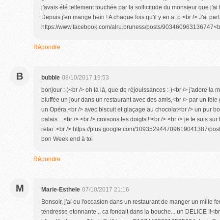
j'avais été tellement touchée par la sollicitude du monsieur que j'a
Depuis j'en mange hein ! A chaque fois qu'il y en a :p <br /> J'ai part
https://www.facebook.com/alru.bruness/posts/903460963136747<br 
Répondre
B
bubble
08/10/2017 19:53
bonjour :-)<br /> oh là là, que de réjouissances :-)<br /> j'adore la m
bluffée un jour dans un restaurant avec des amis,<br /> par un foi
un Opéra,<br /> avec biscuit et glaçage au chocolat<br /> un pur 
palais ...<br /> <br /> croisons les doigts !!<br /> <br /> je te suis su
relai :<br /> https://plus.google.com/109352944709619041387/pos
bon Week end à toi
Répondre
M
Marie-Esthele
07/10/2017 21:16
Bonsoir, j'ai eu l'occasion dans un restaurant de manger un mille feu
tendresse etonnante .. ca fondait dans la bouche... un DELICE !!<br /