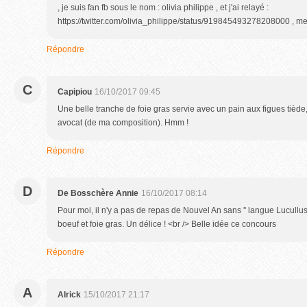
, je suis fan fb sous le nom : olivia philippe , et j'ai relayé :
https://twitter.com/olivia_philippe/status/919845493278208000 , mer
Répondre
C
Capipiou
16/10/2017 09:45
Une belle tranche de foie gras servie avec un pain aux figues tiède
avocat (de ma composition). Hmm !
Répondre
D
De Bosschère Annie
16/10/2017 08:14
Pour moi, il n'y a pas de repas de Nouvel An sans '' langue Lucullus 
boeuf et foie gras. Un délice ! <br /> Belle idée ce concours
Répondre
A
Alrick
15/10/2017 21:17