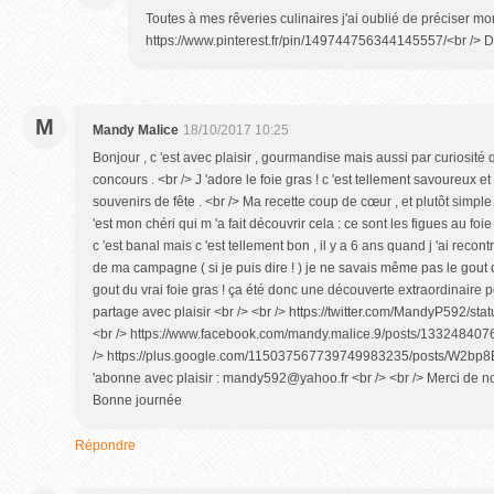
Toutes à mes rêveries culinaires j'ai oublié de préciser mo
https://www.pinterest.fr/pin/149744756344145557/<br /> Dé
M
Mandy Malice
18/10/2017 10:25
Bonjour , c 'est avec plaisir , gourmandise mais aussi par curiosité q
concours . <br /> J 'adore le foie gras ! c 'est tellement savoureux et
souvenirs de fête . <br /> Ma recette coup de cœur , et plutôt simple
'est mon chéri qui m 'a fait découvrir cela : ce sont les figues au foi
c 'est banal mais c 'est tellement bon , il y a 6 ans quand j 'ai recon
de ma campagne ( si je puis dire ! ) je ne savais même pas le gout 
gout du vrai foie gras ! ça été donc une découverte extraordinaire po
partage avec plaisir <br /> <br /> https://twitter.com/MandyP592/
<br /> https://www.facebook.com/mandy.malice.9/posts/133248407
/> https://plus.google.com/115037567739749983235/posts/W2bp8EG
'abonne avec plaisir : mandy592@yahoo.fr <br /> <br /> Merci de nous
Bonne journée
Répondre