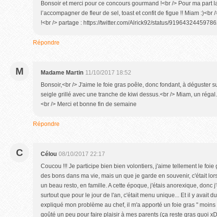
Bonsoir et merci pour ce concours gourmand !<br /> Pour ma part la
l’accompagner de fleur de sel, toast et confit de figue !! Miam :)<b
!<br /> partage : https://twitter.com/Alrick92/status/9196432445978
Répondre
M
Madame Martin
11/10/2017 18:52
Bonsoir,<br /> J'aime le foie gras poêle, donc fondant, à déguster s
seigle grillé avec une tranche de kiwi dessus.<br /> Miam, un régal.<
<br /> Merci et bonne fin de semaine
Répondre
C
Célou
08/10/2017 22:17
Coucou !!! Je participe bien bien volontiers, j'aime tellement le foie
des bons dans ma vie, mais un que je garde en souvenir, c'était lors
un beau resto, en famille. A cette époque, j'étais anorexique, donc j'é
surtout que pour le jour de l'an, c'était menu unique... Et il y avait
expliqué mon problème au chef, il m'a apporté un foie gras " moins 
goûté un peu pour faire plaisir à mes parents (ça reste gras quoi xD)