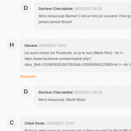
D
Docteur Chocolatine
26/10/2017 08:20
Merci beaucoup Marine! C'est un très joli souvenir. Foie gra
jamais pensé! Bravo!
H
Havane
20/10/2017 19:52
j'ai aussi relayé sur Facebook, ou je te suis (Marie Ren) :<br />
https://www.facebook.com/permalink.php?
story_fbid=1918858281687091&id=100006888125885<br /> <br />
Répondre
D
Docteur Chocolatine
26/10/2017 08:20
Merci beaucoup, Marie! Bises
C
Chloé Denis
19/10/2017 13:52
Bonjour, merci pour ce concours.<br /> Pour ma part j'ai été bluffé 