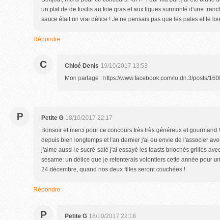
un plat de de fusilis au foie gras et aux figues surmonté d'une tran
sauce était un vrai délice ! Je ne pensais pas que les pates et le foi
Répondre
C
Chloé Denis
19/10/2017 13:53
Mon partage : https://www.facebook.com/lo.dn.3/posts/
P
Petite G
18/10/2017 22:17
Bonsoir et merci pour ce concours très très généreux et gourmand !<
depuis bien longtemps et l'an dernier j'ai eu envie de l'associer a
j'aime aussi le sucré-salé j'ai essayé les toasts briochés grillés av
sésame: un délice que je retenterais volontiers cette année pour u
24 décembre, quand nos deux filles seront couchées !
Répondre
P
Petite G
18/10/2017 22:18