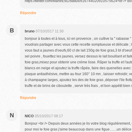
https://twitter.com/MarieEst1/status/916744020910575624<br /> B
Répondre
B
bruno
07/10/2017 11:30
bonjour à toutes et à tous, ici en provence , on cultive la " rabasse " c
voudrais partager avec vous cette recette somptueuse et délicate ; l'île
vous faut a jaunes d'oeufs,60 cl de lait 150g de foie gras,3 bl d'oeuf, 
sel poivre , fouettez les jaunes, versez dessus le lait bouillant et fai
foie gras,mixez pour obtenir une créme lisse. Râper la truffe et l'autr
blancs en neige et ajoutez la truffe râpée, faire des quenelles avec
plaque antiadhésive, mettre au four 160° 10 mn , laisser refroidir;
à champagne larges, ajoutez les des de foie gras ,déposer l'ile flot
truffe et de brins de ciboulette , servir trés frais , et bon appétit bien 
Répondre
N
NICO
05/10/2017 08:17
Bonjour <br /> Depuis deux années je lis votre blog régulièrement, 
pour moi le foie gras j'aime beaucoup dans une figue........un délice !