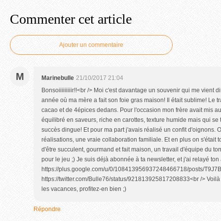
Commenter cet article
Ajouter un commentaire
M
Marinebulle
21/10/2017 21:04
Bonsoiiiiiiiiir!!<br /> Moi c'est davantage un souvenir qui me vient d
année où ma mère a fait son foie gras maison! Il était sublime! Le t
cacao et de 4épices dedans. Pour l'occasion mon frère avait mis au p
équilibré en saveurs, riche en carottes, texture humide mais qui se t
succès dingue! Et pour ma part j'avais réalisé un confit d'oignons. On
réalisations, une vraie collaboration familiale. Et en plus on s'était 
d'être succulent, gourmand et fait maison, un travail d'équipe du to
pour le jeu ;) Je suis déjà abonnée à ta newsletter, et j'ai relayé ton a
https://plus.google.com/u/0/108413956937248466718/posts/T9J7B
https://twitter.com/Bulle76/status/921813925817208833<br /> Voilà 
les vacances, profitez-en bien ;)
Répondre