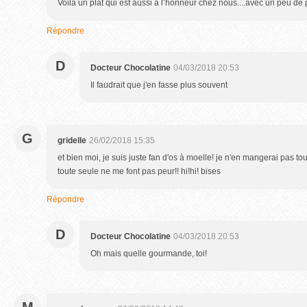
Voilà un plat qui est aussi à l’honneur chez nous....avec un peu de p
Répondre
D
Docteur Chocolatine
04/03/2018 20:53
Il faudrait que j'en fasse plus souvent
G
gridelle
26/02/2018 15:35
et bien moi, je suis juste fan d'os à moelle! je n'en mangerai pas tou
toute seule ne me font pas peur!! hi!hi! bises
Répondre
D
Docteur Chocolatine
04/03/2018 20:53
Oh mais quelle gourmande, toi!