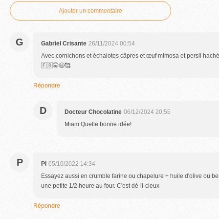
Ajouter un commentaire
G
Gabriel Crisante
26/11/2024 00:54
Avec cornichons et échalotes câpres et œuf mimosa et persil haché
🇫🇷🤫😉🥰
Répondre
D
Docteur Chocolatine
06/12/2024 20:55
Miam Quelle bonne idée!
P
Pi
05/10/2022 14:34
Essayez aussi en crumble farine ou chapelure + huile d'olive ou 
une petite 1/2 heure au four. C'est dé-li-cieux
Répondre