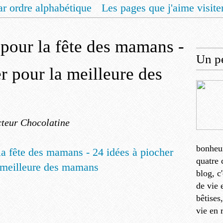
ar ordre alphabétique
Les pages que j'aime visite
 vous un livret de recettes pour Noël
Contact
 pour la fête des mamans -
Un pe
r pour la meilleure des
teur Chocolatine
bonheu
quatre 
blog, c
de vie 
bêtises
vie en 