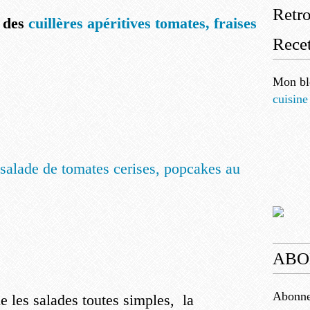
Retr
,
des
cuillères apéritives tomates, fraises
Recet
Mon bl
cuisine
salade de tomates cerises, popcakes au
ABO
Abonnez
 les salades toutes simples, la