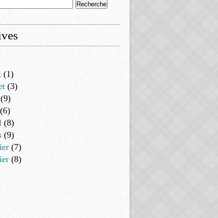
ives
t
(1)
et
(3)
(9)
(6)
l
(8)
s
(9)
ier
(7)
ier
(8)