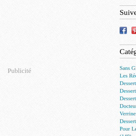
Suiv
Catég
Sans G
Publicité
Les Ré
Dessert
Dessert
Desser
Docteu
Verrine
Dessert
Pour L