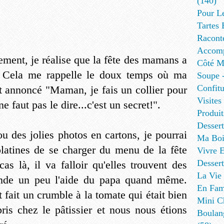
(140)
Pour L
Tartes 
Racont
Accomp
ement, je réalise que la fête des mamans a
Côté Me
. Cela me rappelle le doux temps où ma
Soupe -
Confitu
 annoncé "Maman, je fais un collier pour
Visites
 faut pas le dire...c'est un secret!".
Produit
Desser
ou des jolies photos en cartons, je pourrai
Ma Boi
latines de se charger du menu de la fête
Vivre E
Dessert
s là, il va falloir qu'elles trouvent des
La Vie 
ande un peu l'aide du papa quand même.
En Fami
t fait un crumble à la tomate qui était bien
Mini Ch
pris chez le pâtissier et nous nous étions
Boulan