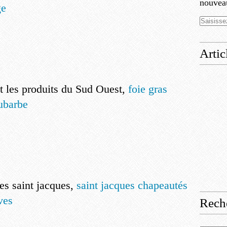
nouveau
ge
Artic
 les produits du Sud Ouest,
foie gras
hubarbe
s saint jacques,
saint jacques chapeautés
ves
Rech