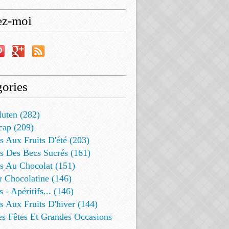
ez-moi
ories
luten (282)
cap (209)
s Aux Fruits D'été (203)
s Des Becs Sucrés (161)
ts Au Chocolat (151)
r Chocolatine (146)
s - Apéritifs... (146)
s Aux Fruits D'hiver (144)
es Fêtes Et Grandes Occasions