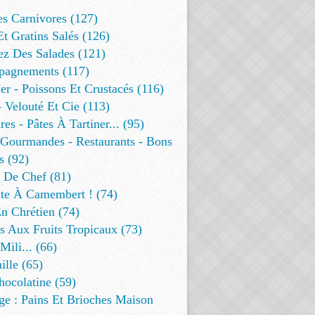
es Carnivores (127)
Et Gratins Salés (126)
ez Des Salades (121)
agnements (117)
r - Poissons Et Crustacés (116)
 Velouté Et Cie (113)
res - Pâtes À Tartiner... (95)
 Gourmandes - Restaurants - Bons
s (92)
t De Chef (81)
te À Camembert ! (74)
n Chrétien (74)
s Aux Fruits Tropicaux (73)
Mili... (66)
lle (65)
ocolatine (59)
ge : Pains Et Brioches Maison