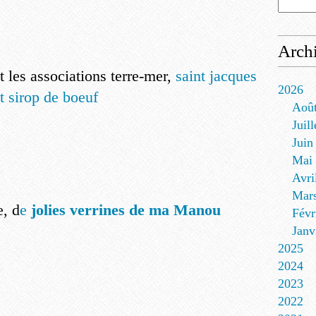
Arch
les associations terre-mer,
saint jacques
2026
t sirop de boeuf
Aoû
Juill
Juin
Mai
Avri
Mar
, d
e
jolies verrines de ma Manou
Févr
Janv
2025
2024
2023
2022