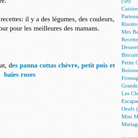
ré.
(58)
Cuisino
Partena
 recettes: il y a des légumes, des couleurs,
Risotto
mour pour les meilleures des mamans.
Mes Ba
Recett
Dessert
Biscuit
Petite 
t, d
es panna cottas chèvre, petit pois et
Boisson
baies roses
Fromag
Grande
Les Cho
Escapa
Oeufs (
Mini M
Mariag