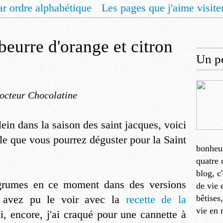
ar ordre alphabétique
Les pages que j'aime visite
 vous un livret de recettes pour Noël
Contact
beurre d'orange et citron
Un pe
octeur Chocolatine
ein dans la saison des saint jacques, voici
le que vous pourrez déguster pour la Saint
bonheu
quatre 
blog, c
agrumes en ce moment dans des versions
de vie 
 avez pu le voir avec la
recette de la
bêtises
vie en 
i, encore, j'ai craqué pour une cannette à