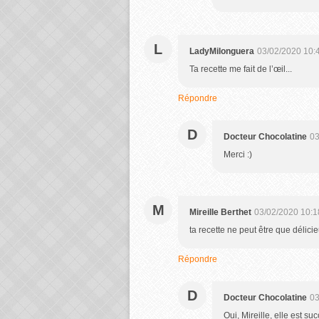
L
LadyMilonguera
03/02/2020 10:
Ta recette me fait de l’œil...
Répondre
D
Docteur Chocolatine
03
Merci :)
M
Mireille Berthet
03/02/2020 10:1
ta recette ne peut être que délici
Répondre
D
Docteur Chocolatine
03
Oui, Mireille, elle est su