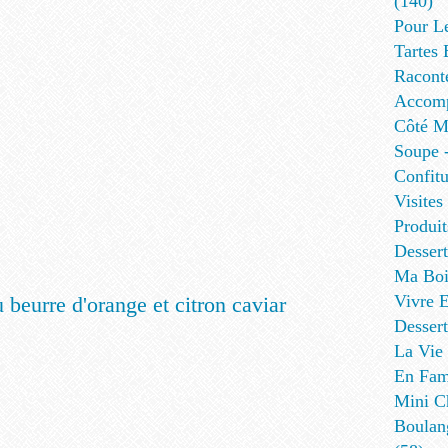
(140)
Pour L
Tartes 
Racont
Accomp
Côté Me
Soupe -
Confitu
Visites
Produit
Desser
Ma Boi
Vivre E
Dessert
La Vie 
En Fami
Mini Ch
Boulan