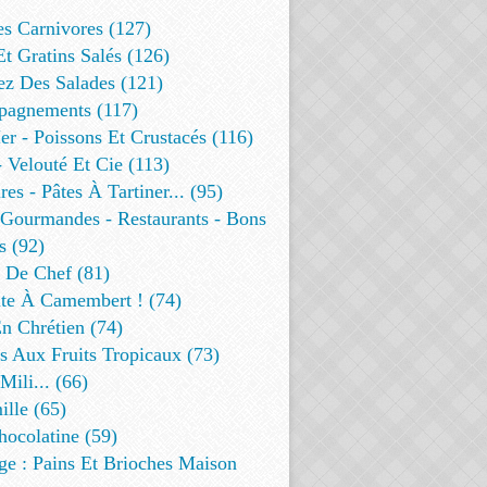
es Carnivores (127)
Et Gratins Salés (126)
ez Des Salades (121)
agnements (117)
r - Poissons Et Crustacés (116)
 Velouté Et Cie (113)
res - Pâtes À Tartiner... (95)
 Gourmandes - Restaurants - Bons
s (92)
t De Chef (81)
te À Camembert ! (74)
n Chrétien (74)
s Aux Fruits Tropicaux (73)
Mili... (66)
lle (65)
ocolatine (59)
ge : Pains Et Brioches Maison