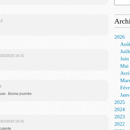
Arch
43
2026
Aoû
Juill
/02/2020 16:31
Juin
Mai
Avri
Mar
8
Févr
euse . Bonne journée .
Janv
2025
2024
2023
/02/2020 16:31
2022
cculente