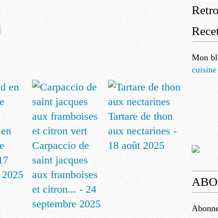
Retr
Recet
Mon bl
cuisine
Tartare de thon
 en
aux nectarines -
e
Carpaccio de
18 août 2025
17
saint jacques
 2025
aux framboises
ABO
et citron... - 24
septembre 2025
Abonnez