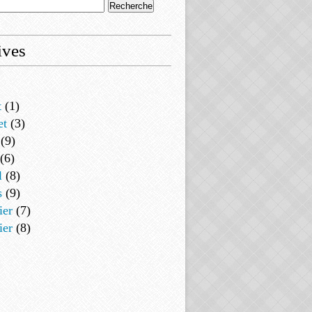
ives
t
(1)
et
(3)
(9)
(6)
l
(8)
s
(9)
ier
(7)
ier
(8)