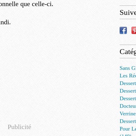
ionnelle que celle-ci.
Suiv
ndi.
Catég
Sans G
Les Ré
Dessert
Dessert
Desser
Docteu
Verrine
Dessert
Publicité
Pour L