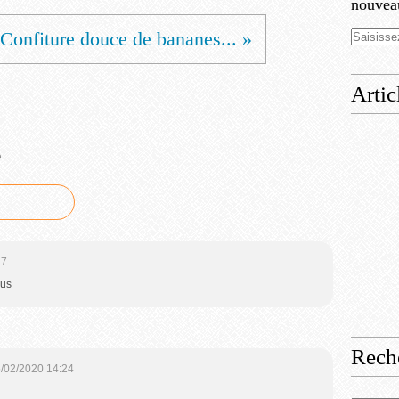
nouveau
Confiture douce de bananes... »
Artic
e
27
ous
Rech
/02/2020 14:24