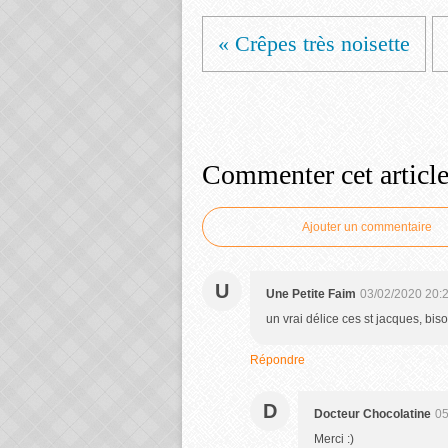
« Crêpes très noisette
Commenter cet articl
Ajouter un commentaire
U
Une Petite Faim
03/02/2020 20:
un vrai délice ces st jacques, bis
Répondre
D
Docteur Chocolatine
05
Merci :)