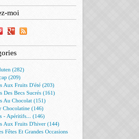
ez-moi
ories
luten (282)
cap (209)
s Aux Fruits D'été (203)
s Des Becs Sucrés (161)
ts Au Chocolat (151)
r Chocolatine (146)
s - Apéritifs... (146)
s Aux Fruits D'hiver (144)
es Fêtes Et Grandes Occasions