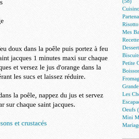
(58)
es
Cuisino
Partena
ge
Risotto
Mes Ba
Recett
Dessert
feu doux dans la poêle puis portez à feu
Biscuit
saint jacques 1 minutes maxi sur chaque
Petite 
ques et versez le jus d'orange dans la
Boisson
ant les sucs et laissez réduire.
Fromag
Grande
Les Cho
dans la poêle, nappez du jus et servez
Escapa
ar sur chaque saint jacques.
Oeufs (
Mini M
sons et crustacés
Mariag