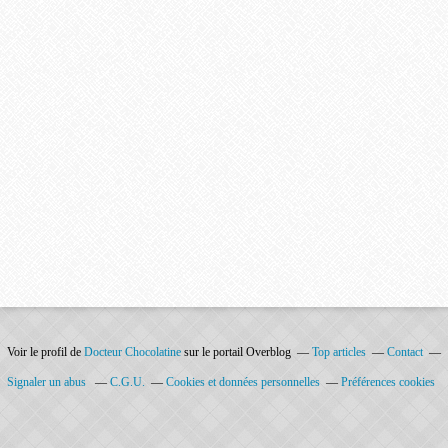
Voir le profil de
Docteur Chocolatine
sur le portail Overblog
Top articles
Contact
Signaler un abus
C.G.U.
Cookies et données personnelles
Préférences cookies