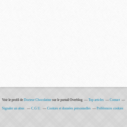
Voir le profil de
Docteur Chocolatine
sur le portail Overblog
Top articles
Contact
Signaler un abus
C.G.U.
Cookies et données personnelles
Préférences cookies