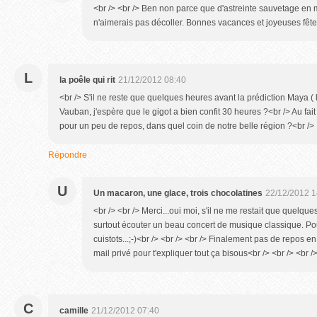
<br /> <br /> Ben non parce que d'astreinte sauvetage en mer
n'aimerais pas décoller. Bonnes vacances et joyeuses fêtes 
L
la poêle qui rit
21/12/2012 08:40
<br /> S'il ne reste que quelques heures avant la prédiction Maya ( l'a
Vauban, j'espère que le gigot a bien confit 30 heures ?<br /> Au fai
pour un peu de repos, dans quel coin de notre belle région ?<br />
Répondre
U
Un macaron, une glace, trois chocolatines
22/12/2012 1
<br /> <br /> Merci...oui moi, s'il ne me restait que quelques
surtout écouter un beau concert de musique classique. Pour
cuistots...;-)<br /> <br /> <br /> Finalement pas de repos e
mail privé pour t'expliquer tout ça bisous<br /> <br /> <br />
C
camille
21/12/2012 07:40