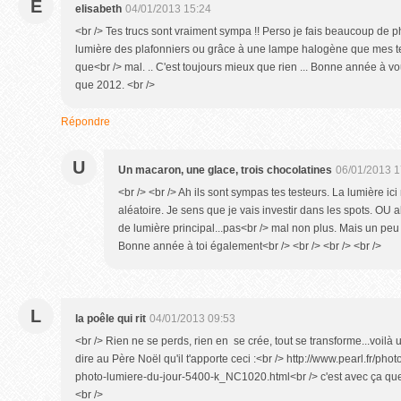
E
elisabeth
04/01/2013 15:24
<br /> Tes trucs sont vraiment sympa !! Perso je fais beaucoup de p
lumière des plafonniers ou grâce à une lampe halogène que mes tes
que<br /> mal. .. C'est toujours mieux que rien ... Bonne année à vou
que 2012. <br />
Répondre
U
Un macaron, une glace, trois chocolatines
06/01/2013 1
<br /> <br /> Ah ils sont sympas tes testeurs. La lumière i
aléatoire. Je sens que je vais investir dans les spots. OU a
de lumière principal...pas<br /> mal non plus. Mais un peu p
Bonne année à toi également<br /> <br /> <br /> <br />
L
la poêle qui rit
04/01/2013 09:53
<br /> Rien ne se perds, rien en se crée, tout se transforme...voilà un
dire au Père Noël qu'il t'apporte ceci :<br /> http://www.pearl.fr/pho
photo-lumiere-du-jour-5400-k_NC1020.html<br /> c'est avec ça que j
<br />