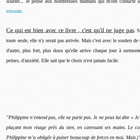
sourire... Je pense aux nombreuses mamans qui m'ont contacté ap
trisomie.
Ce qui est bien avec ce livre , c'est qu'il ne juge pas
. 
toute seule, elle n'y serait pas arrivée. Mais c'est avec le soutien de
d'autre, plus fort, plus doux qu'elle arrive chaque jour à surmo
peines, d'anxiété. Elle sait que le choix n'est jamais facile.
"Philippine n’entend pas, elle ne parle pas. Je ne peux lui dire « Je
plaçant mon visage près du sien, en caressant ses mains. Le con
Philippine m’a obligée à puiser beaucoup de forces en moi. Mais j’