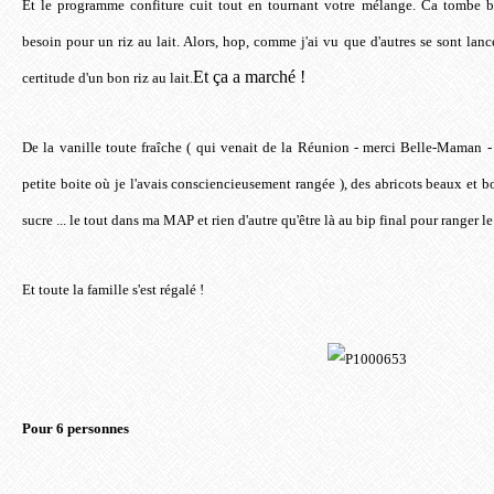
Et le programme confiture cuit tout en tournant votre mélange. Ca tombe b
besoin pour un riz au lait. Alors, hop, comme j'ai vu que d'autres se sont lancé
Et ça a marché !
certitude d'un bon riz au lait.
De la vanille toute fraîche ( qui venait de la Réunion - merci Belle-Maman 
petite boite où je l'avais consciencieusement rangée ), des abricots beaux et bo
sucre ... le tout dans ma MAP et rien d'autre qu'être là au bip final pour ranger l
Et toute la famille s'est régalé !
Pour 6 personnes