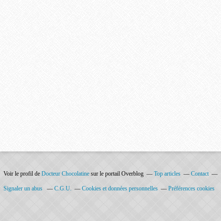
Voir le profil de
Docteur Chocolatine
sur le portail Overblog
Top articles
Contact
Signaler un abus
C.G.U.
Cookies et données personnelles
Préférences cookies