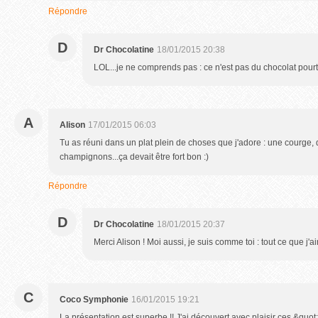
Répondre
D
Dr Chocolatine
18/01/2015 20:38
LOL...je ne comprends pas : ce n'est pas du chocolat pourta
A
Alison
17/01/2015 06:03
Tu as réuni dans un plat plein de choses que j'adore : une courge, 
champignons...ça devait être fort bon :)
Répondre
D
Dr Chocolatine
18/01/2015 20:37
Merci Alison ! Moi aussi, je suis comme toi : tout ce que j'
C
Coco Symphonie
16/01/2015 19:21
La présentation est superbe !! J'ai découvert avec plaisir ces &quo