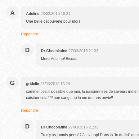
A
Adeline
23/03/2015 18:21
Une belle découverte pour moi !
Répondre
D
Dr Chocolatine
27/03/2015 21:33
Merci Adeline! Bisous
G
gridelle
23/03/2015 13:24
comment est il possible que moi, la passionnées de saveurs indienn
cuisiner cela??! bon sang que tu me donnes envie!!
Répondre
D
Dr Chocolatine
27/03/2015 21:33
Tu n'y as jamais pensé? Allez hop! Dans ta "to do list" qua