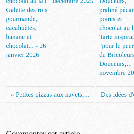
décembre 2025
Galette des rois
gourmande,
cacahuètes,
banane et
Tarte inspira
chocolat... - 26
"pour le peer
janvier 2026
de Bricoleur
Douceurs,... 
novembre 2
« Petites pizzas aux navets,...
Des idées d'
Commenter cet article