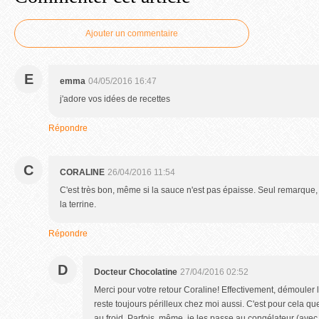
Ajouter un commentaire
E
emma
04/05/2016 16:47
j'adore vos idées de recettes
Répondre
C
CORALINE
26/04/2016 11:54
C'est très bon, même si la sauce n'est pas épaisse. Seul remarque, 
la terrine.
Répondre
D
Docteur Chocolatine
27/04/2016 02:52
Merci pour votre retour Coraline! Effectivement, démouler l
reste toujours périlleux chez moi aussi. C'est pour cela q
au froid. Parfois, même, je les passe au congélateur (avec