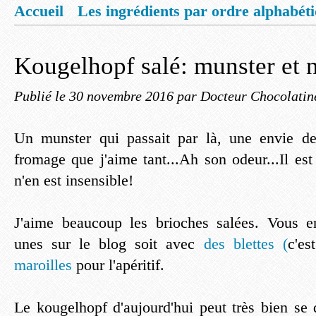
Accueil
Les ingrédients par ordre alphabét
Mentions légales
Offrez vous un livret de
Kougelhopf salé: munster et n
Publié le
30 novembre 2016
par Docteur Chocolatin
Un munster qui passait par là, une envie de
fromage que j'aime tant...Ah son odeur...Il es
n'en est insensible!
J'aime beaucoup les brioches salées. Vous e
unes sur le blog soit avec
des blettes (
c'es
maroilles
pour l'apéritif.
Le kougelhopf d'aujourd'hui peut très bien se 