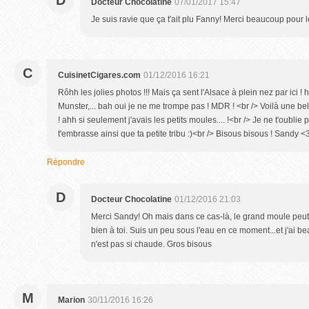
D
Docteur Chocolatine
07/01/2017 15:47
Je suis ravie que ça t'ait plu Fanny! Merci beaucoup pour l
C
CuisinetCigares.com
01/12/2016 16:21
Rôhh les jolies photos !!! Mais ça sent l'Alsace à plein nez par ici ! 
Munster,... bah oui je ne me trompe pas ! MDR ! <br /> Voilà une be
! ahh si seulement j'avais les petits moules.... !<br /> Je ne t'oublie
t'embrasse ainsi que ta petite tribu :)<br /> Bisous bisous ! Sandy <
Répondre
D
Docteur Chocolatine
01/12/2016 21:03
Merci Sandy! Oh mais dans ce cas-là, le grand moule peut ê
bien à toi. Suis un peu sous l'eau en ce moment...et j'ai b
n'est pas si chaude. Gros bisous
M
Marion
30/11/2016 16:26