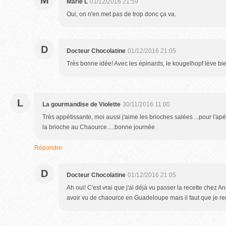
M
Marie L
01/12/2016 21:59
Oui, on n'en met pas de trop donc ça va.
D
Docteur Chocolatine
01/12/2016 21:05
Très bonne idée! Avec les épinards, le kougelhopf lève 
L
La gourmandise de Violette
30/11/2016 11:00
Très appétissante, moi aussi j'aime les brioches salées ...pour l'apér
la brioche au Chaource.....bonne journée
Répondre
D
Docteur Chocolatine
01/12/2016 21:05
Ah oui! C'est vrai que j'ai déjà vu passer la recette chez A
avoir vu de chaource en Guadeloupe mais il faut que je re