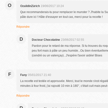
O
OzalidinZürich
19/06/2017 10:24
Que recommanderais-tu pour remplacer le munster ? J'habite la Suis
pâte dure ici ! Hâte d'essayer en tout cas, merci pour la recette !
Répondre
D
Docteur Chocolatine
23/06/2017 02:55
Pardon pour le retard de ma réponse. Si tu trouves du roq
peu fort mais à pâte un peu humide...Ou bien éventuellem
(cendré ou un valençay)...J'espère t'avoir aidée! Bises
F
Fany
05/01/2017 21:40
La recette est testée et approuvée. Merci, tout le monde s'est régal
minutes à four froid, j'ai rajouté 10 min à 180°, c'était cuit mais peu
Répondre