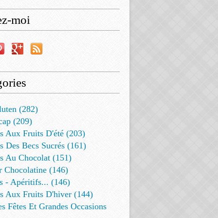
ez-moi
ories
luten (282)
cap (209)
s Aux Fruits D'été (203)
s Des Becs Sucrés (161)
ts Au Chocolat (151)
r Chocolatine (146)
s - Apéritifs... (146)
s Aux Fruits D'hiver (144)
es Fêtes Et Grandes Occasions