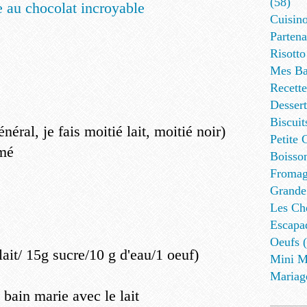
(58)
Cuisino
Partena
Risotto
Mes Ba
Recett
Dessert
Biscuit
éral, je fais moitié lait, moitié noir)
Petite 
émé
Boisson
Fromag
Grande
Les Cho
Escapa
Oeufs (
lait/ 15g sucre/10 g d'eau/1 oeuf)
Mini M
Mariag
 bain marie avec le lait