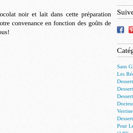
Suiv
colat noir et lait dans cette préparation
otre convenance en fonction des goûts de
ous!
Catég
Sans G
Les Ré
Dessert
Dessert
Desser
Docteu
Verrine
Dessert
Pour L