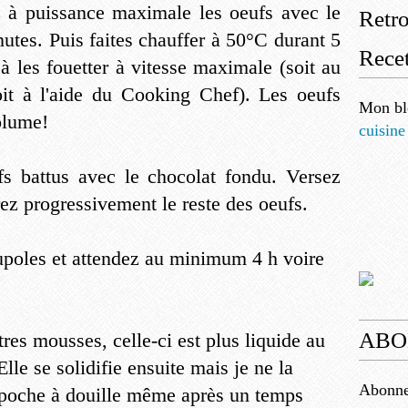
z à puissance maximale les oeufs avec le
Retr
nutes. Puis faites chauffer à 50°C durant 5
Recet
à les fouetter à vitesse maximale (soit au
oit à l'aide du Cooking Chef). Les oeufs
Mon bl
olume!
cuisine
s battus avec le chocolat fondu. Versez
rez progressivement le reste des oeufs.
upoles et attendez au minimum 4 h voire
ABO
tres mousses, celle-ci est plus liquide au
le se solidifie ensuite mais je ne la
Abonnez
a poche à douille même après un temps