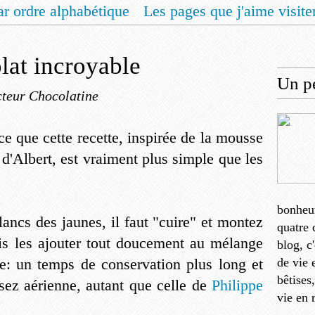
ar ordre alphabétique
Les pages que j'aime visite
 vous un livret de recettes pour Noël
Contact
lat incroyable
Un pe
teur Chocolatine
e que cette recette, inspirée de la mousse
 d'Albert, est vraiment plus simple que les
bonheu
lancs des jaunes, il faut "cuire" et montez
quatre 
is les ajouter tout doucement au mélange
blog, c
ge: un temps de conservation plus long et
de vie 
bêtises
ez aérienne, autant que celle de
Philippe
vie en 