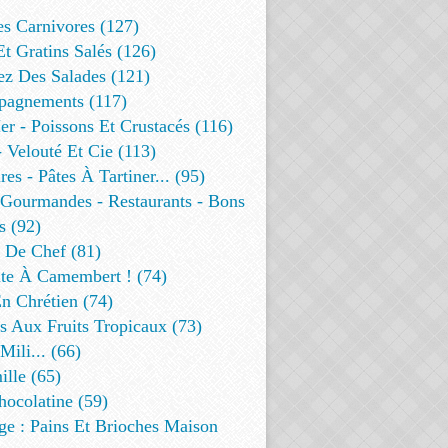
es Carnivores (127)
Et Gratins Salés (126)
ez Des Salades (121)
agnements (117)
r - Poissons Et Crustacés (116)
 Velouté Et Cie (113)
res - Pâtes À Tartiner... (95)
 Gourmandes - Restaurants - Bons
s (92)
t De Chef (81)
te À Camembert ! (74)
n Chrétien (74)
s Aux Fruits Tropicaux (73)
Mili... (66)
lle (65)
ocolatine (59)
ge : Pains Et Brioches Maison