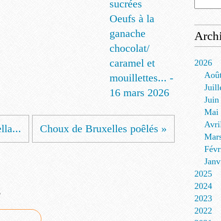
Oeufs à la
ganache
Arch
chocolat/
caramel et
2026
Aoû
mouillettes... -
Juill
16 mars 2026
Juin
Mai
Avri
la...
Choux de Bruxelles poêlés »
Mar
Févr
Janv
2025
2024
e
2023
2022