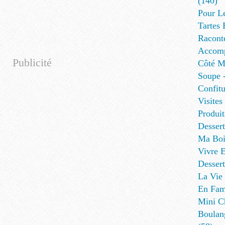
(140)
Pour L
Tartes 
Racont
Accomp
Publicité
Côté Me
Soupe -
Confitu
Visites
Produit
Desser
Ma Boi
Vivre E
Dessert
La Vie 
En Fami
Mini Ch
Boulan