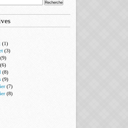
ives
t
(1)
et
(3)
(9)
(6)
l
(8)
s
(9)
ier
(7)
ier
(8)