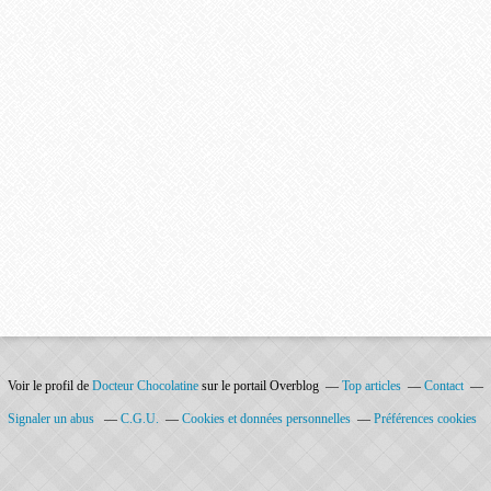
Voir le profil de
Docteur Chocolatine
sur le portail Overblog
Top articles
Contact
Signaler un abus
C.G.U.
Cookies et données personnelles
Préférences cookies