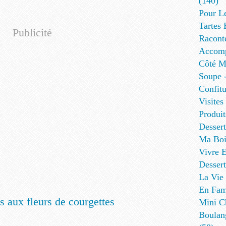
(140)
Pour L
Tartes 
Publicité
Racont
Accomp
Côté Me
Soupe -
Confitu
Visites
Produit
Desser
Ma Boi
Vivre E
Dessert
La Vie 
En Fami
Mini Ch
Boulan