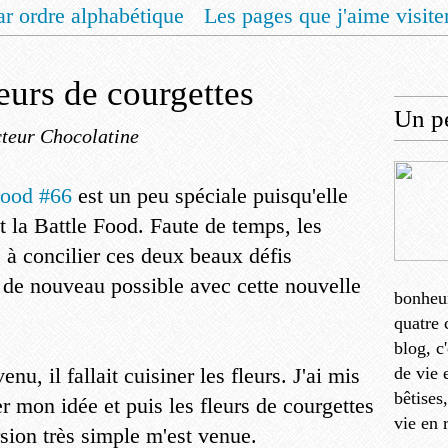
ar ordre alphabétique
Les pages que j'aime visite
 vous un livret de recettes pour Noël
Contact
eurs de courgettes
Un pe
teur Chocolatine
 Food #66
est un peu spéciale puisqu'elle
 la Battle Food. Faute de temps, les
s à concilier ces deux beaux défis
 de nouveau possible avec cette nouvelle
bonheu
quatre 
blog, c
u, il fallait cuisiner les fleurs. J'ai mis
de vie 
bêtises
 mon idée et puis les fleurs de courgettes
vie en 
rsion très simple m'est venue.