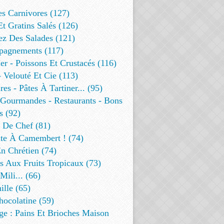
es Carnivores (127)
Et Gratins Salés (126)
ez Des Salades (121)
agnements (117)
r - Poissons Et Crustacés (116)
 Velouté Et Cie (113)
res - Pâtes À Tartiner... (95)
 Gourmandes - Restaurants - Bons
s (92)
t De Chef (81)
te À Camembert ! (74)
n Chrétien (74)
s Aux Fruits Tropicaux (73)
Mili... (66)
lle (65)
ocolatine (59)
ge : Pains Et Brioches Maison