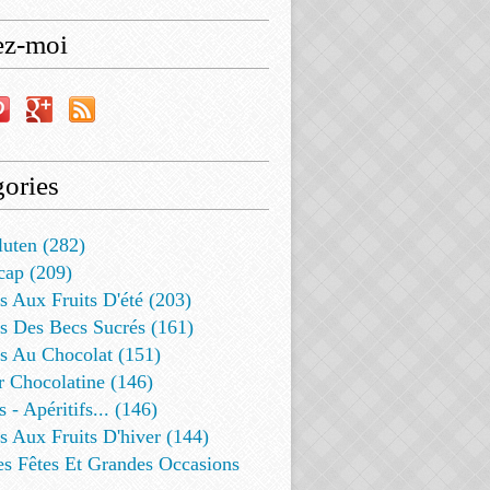
ez-moi
ories
luten (282)
cap (209)
s Aux Fruits D'été (203)
s Des Becs Sucrés (161)
ts Au Chocolat (151)
r Chocolatine (146)
s - Apéritifs... (146)
s Aux Fruits D'hiver (144)
es Fêtes Et Grandes Occasions