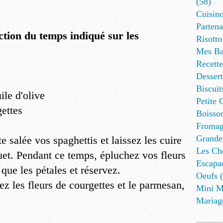
(58)
Cuisino
Partena
ction du temps indiqué sur les
Risotto
Mes Ba
Recett
Dessert
Biscuit
ile d'olive
Petite 
gettes
Boisson
Fromag
Grande
e salée vos spaghettis et laissez les cuire
Les Cho
uet. Pendant ce temps, épluchez vos fleurs
Escapa
que les pétales et réservez.
Oeufs (
tez les fleurs de courgettes et le parmesan,
Mini M
Mariag