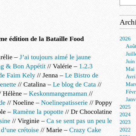
Arch
me édition de la Bataille Food
2026
Aoû
Juill
urélie –
J’ai toujours aimé le jaune
Juin
g & Bon Appétit
// Valérie –
1.2.3
Mai
de Faim Kely
// Jenna –
Le Bistro de
Avri
enette
// Catalina –
Le blog de Cata
//
Mar
Févr
/ Hélène –
Keskonmangemaman
//
Janv
de
// Noeline –
Noelinepatisserie
// Poppy
2025
ole –
Ramène la popotte
// Dr Chocolatine
2024
sine
// Virginie –
Ca se sent pas un peu le
2023
 d’une crétoise
// Marie –
Crazy Cake
2022