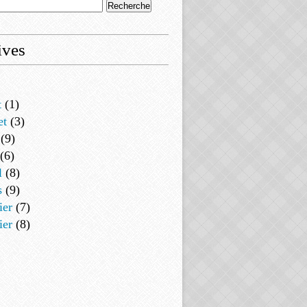
ives
t
(1)
et
(3)
(9)
(6)
l
(8)
s
(9)
ier
(7)
ier
(8)