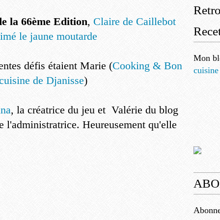
Retr
de la 66ème Edition
,
Claire de Caillebot
Recet
aimé le jaune moutarde
Mon bl
ntes défis étaient Marie (
Cooking & Bon
cuisine
cuisine de Djanisse
)
nna
, la créatrice du jeu et Valérie du blog
 l'administratrice. Heureusement qu'elle
ABO
Abonnez