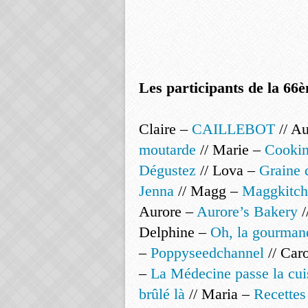
Les participants de la 66è
Claire –
CAILLEBOT
// A
moutarde
// Marie –
Cookin
Dégustez
// Lova –
Graine 
Jenna
// Magg –
Maggkitch
Aurore –
Aurore’s Bakery
/
Delphine –
Oh, la gourman
–
Poppyseedchannel
// Car
–
La Médecine passe la cui
brûlé là
// Maria –
Recettes