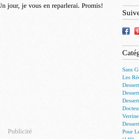
n jour, je vous en reparlerai. Promis!
Suiv
Catég
Sans G
Les Ré
Dessert
Dessert
Desser
Docteu
Verrine
Dessert
Publicité
Pour L