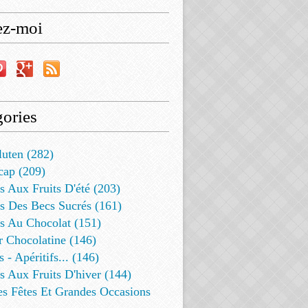
ez-moi
ories
luten (282)
cap (209)
s Aux Fruits D'été (203)
s Des Becs Sucrés (161)
ts Au Chocolat (151)
r Chocolatine (146)
s - Apéritifs... (146)
s Aux Fruits D'hiver (144)
es Fêtes Et Grandes Occasions