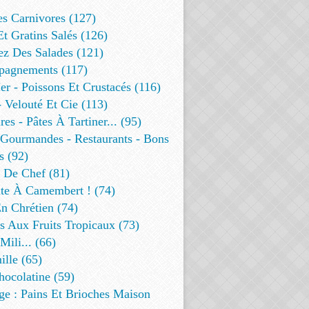
es Carnivores (127)
Et Gratins Salés (126)
ez Des Salades (121)
agnements (117)
r - Poissons Et Crustacés (116)
 Velouté Et Cie (113)
res - Pâtes À Tartiner... (95)
 Gourmandes - Restaurants - Bons
s (92)
t De Chef (81)
te À Camembert ! (74)
n Chrétien (74)
s Aux Fruits Tropicaux (73)
Mili... (66)
lle (65)
ocolatine (59)
ge : Pains Et Brioches Maison