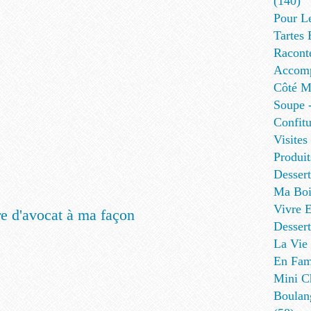
(140)
Pour L
Tartes 
Racont
Accomp
Côté Me
Soupe -
Confitu
Visites
Produit
Desser
Ma Boi
Vivre E
Dessert
La Vie 
En Fami
Mini Ch
Boulan