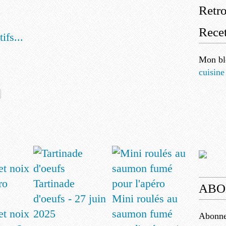
Retr
Recet
ifs...
Mon bl
cuisine
Tartinade
ABO
d'oeufs - 27 juin
Mini roulés au
et noix
2025
saumon fumé
Abonnez