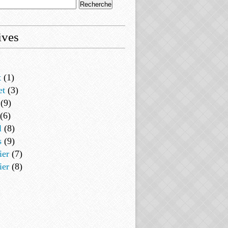
ives
t
(1)
et
(3)
(9)
(6)
l
(8)
s
(9)
ier
(7)
ier
(8)