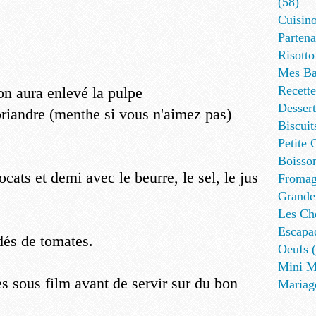
(58)
Cuisino
Partena
Risotto
Mes Ba
Recett
on aura enlevé la pulpe
Dessert
oriandre (menthe si vous n'aimez pas)
Biscuit
Petite 
Boisson
cats et demi avec le beurre, le sel, le jus
Fromag
Grande
Les Cho
Escapa
 dés de tomates.
Oeufs (
Mini M
es sous film avant de servir sur du bon
Mariag