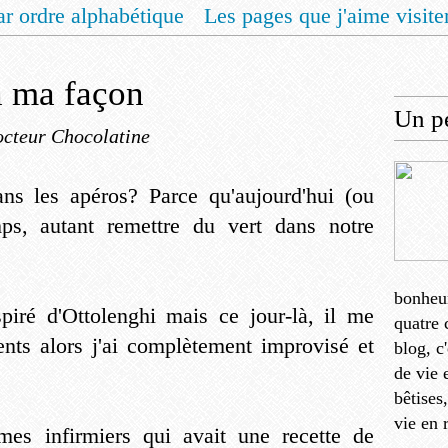
ar ordre alphabétique
Les pages que j'aime visite
 vous un livret de recettes pour Noël
Contact
à ma façon
Un pe
cteur Chocolatine
ans les apéros? Parce qu'aujourd'hui (ou
mps, autant remettre du vert dans notre
bonheu
piré d'Ottolenghi mais ce jour-là, il me
quatre 
nts alors j'ai complètement improvisé et
blog, c
de vie 
bêtises
vie en 
es infirmiers qui avait une recette de