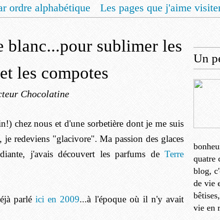
ar ordre alphabétique
Les pages que j'aime visite
 vous un livret de recettes pour Noël
Contact
 blanc...pour sublimer les
Un pe
 et les compotes
teur Chocolatine
fin!) chez nous et d'une sorbetière dont je me suis
, je redeviens "glacivore". Ma passion des glaces
bonheu
diante, j'avais découvert les parfums de
Terre
quatre 
blog, c
de vie 
bêtises
déjà parlé
ici en 2009
...à l'époque où il n'y avait
vie en 