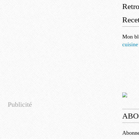
Retr
Recet
Mon bl
cuisine
Publicité
ABO
Abonnez