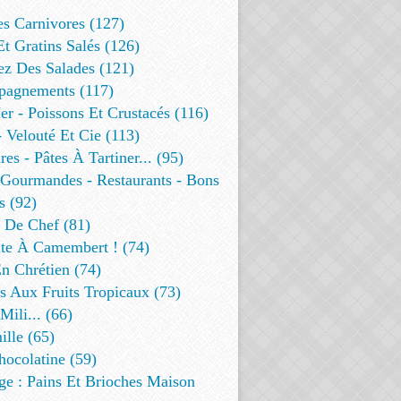
es Carnivores (127)
Et Gratins Salés (126)
ez Des Salades (121)
agnements (117)
r - Poissons Et Crustacés (116)
 Velouté Et Cie (113)
res - Pâtes À Tartiner... (95)
 Gourmandes - Restaurants - Bons
s (92)
t De Chef (81)
te À Camembert ! (74)
n Chrétien (74)
s Aux Fruits Tropicaux (73)
Mili... (66)
lle (65)
ocolatine (59)
ge : Pains Et Brioches Maison