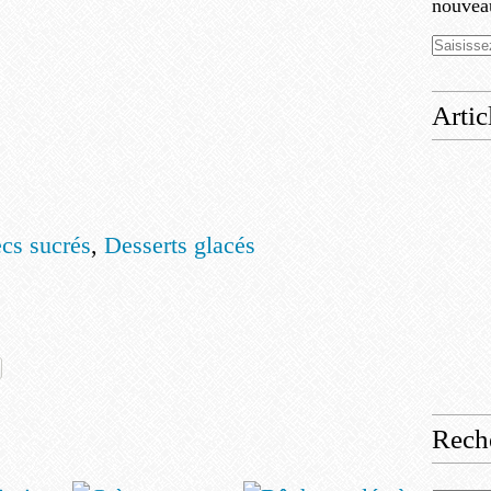
nouveau
Artic
ecs sucrés
,
Desserts glacés
Rech