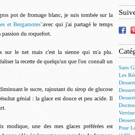
Suiv
gros pot de fromage blanc, je suis tombée sur la
ses et Bergamotes"
avec qui j'ai partagé le temps
passion du roquefort.
Catég
es sur le net mais c'est la sienne qui m'a plu.
réaliser la recette de quelqu'un que l'on connaît un
Sans G
Les Ré
Dessert
 diminuant le sucre, rajoutant du sirop de glucose
Dessert
Desser
ésultat génial : la glace est douce et peu acide. Il
Docteu
rt.
Verrine
Dessert
rix modique, une des mes glaces préférées est
Pour L