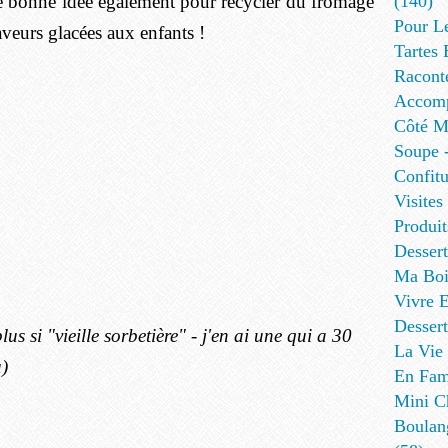
 bonne idée également pour recycler du fromage
(140)
Pour L
aveurs glacées aux enfants !
Tartes 
Racont
Accomp
Côté Me
Soupe -
Confitu
Visites
Produit
Desser
Ma Boi
Vivre E
Dessert
plus si "vieille sorbetière" - j'en ai une qui a 30
La Vie 
ù)
En Fami
Mini Ch
Boulan