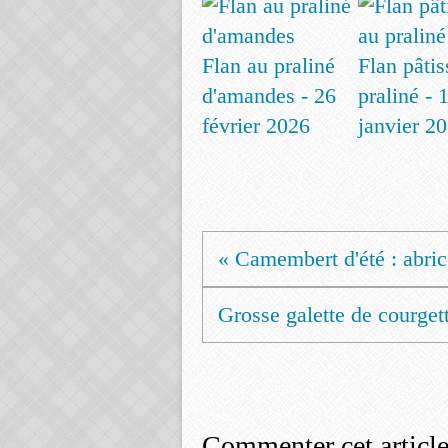
Flan au praliné
Flan pâtis
d'amandes - 26
praliné - 
février 2026
janvier 2
« Camembert d'été : abrico
Grosse galette de courgett
Commenter cet articl