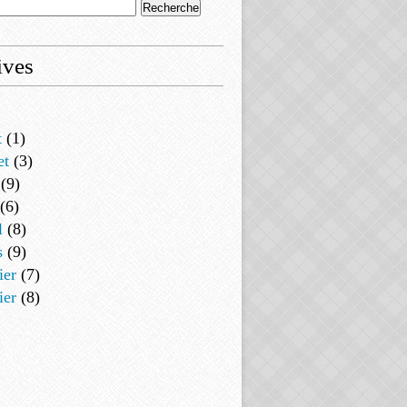
ives
t
(1)
et
(3)
(9)
(6)
l
(8)
s
(9)
ier
(7)
ier
(8)