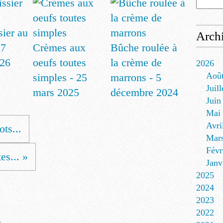
sier au
Arch
17
Crèmes aux
Bûche roulée à
026
oeufs toutes
la crème de
2026
Aoû
simples - 25
marrons - 5
Juill
mars 2025
décembre 2024
Juin
Mai
Avri
ts...
Mar
Févr
es... »
Janv
2025
2024
2023
2022
e