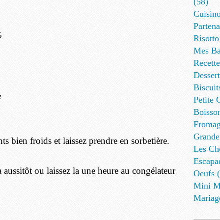
(58)
Cuisino
Partena
%
Risotto
Mes Ba
Recett
Dessert
Biscuit
e
Petite 
Boisson
Fromag
Grande
ts bien froids et laissez prendre en sorbetière.
Les Cho
Escapa
la aussitôt ou laissez la une heure au congélateur
Oeufs (
Mini M
Mariag