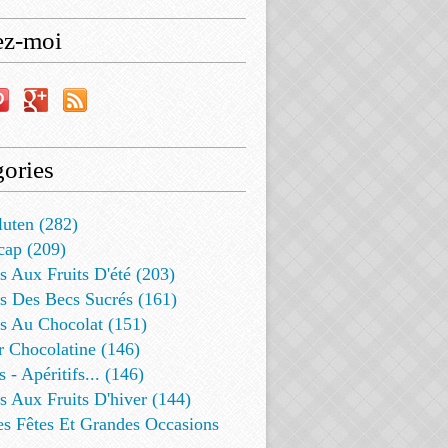
ez-moi
ories
luten (282)
cap (209)
s Aux Fruits D'été (203)
s Des Becs Sucrés (161)
ts Au Chocolat (151)
r Chocolatine (146)
s - Apéritifs... (146)
s Aux Fruits D'hiver (144)
es Fêtes Et Grandes Occasions