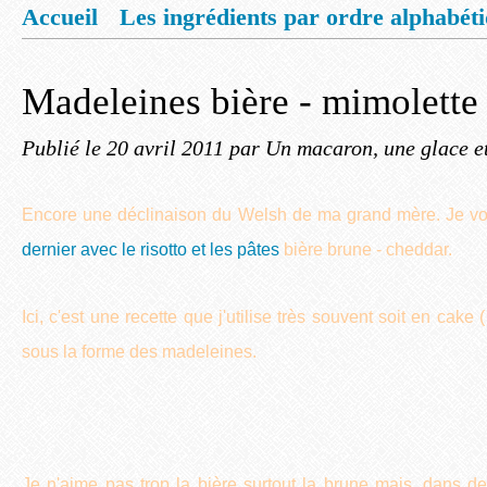
Accueil
Les ingrédients par ordre alphabét
Mentions légales
Offrez vous un livret de
Madeleines bière - mimolette
Publié le
20 avril 2011
par Un macaron, une glace e
Encore une déclinaison du Welsh de ma grand mère. Je vo
dernier avec le risotto et les pâtes
bière brune - cheddar.
Ici, c'est une recette que j'utilise très souvent soit en cake 
sous la forme des madeleines.
Je n'aime pas trop la bière surtout la brune mais, dans des