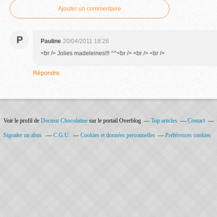
Ajouter un commentaire
P
Pauline
20/04/2011 18:26
<br /> Jolies madeleines!!! ^^<br /> <br /> <br />
Répondre
Voir le profil de
Docteur Chocolatine
sur le portail Overblog
Top articles
Contact
Signaler un abus
C.G.U.
Cookies et données personnelles
Préférences cookies