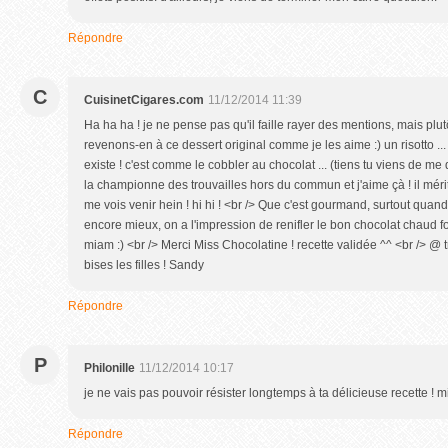
Répondre
C
CuisinetCigares.com
11/12/2014 11:39
Ha ha ha ! je ne pense pas qu'il faille rayer des mentions, mais plutôt
revenons-en à ce dessert original comme je les aime :) un risotto ...
existe ! c'est comme le cobbler au chocolat ... (tiens tu viens de me d
la championne des trouvailles hors du commun et j'aime çà ! il mérite
me vois venir hein ! hi hi ! <br /> Que c'est gourmand, surtout quand 
encore mieux, on a l'impression de renifler le bon chocolat chaud fon
miam :) <br /> Merci Miss Chocolatine ! recette validée ^^ <br /> @ tr
bises les filles ! Sandy
Répondre
P
Philonille
11/12/2014 10:17
je ne vais pas pouvoir résister longtemps à ta délicieuse recette ! 
Répondre