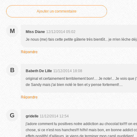
Ajouter un commentaire
M
Miss Diane
12/12/2014 05:02
Je nous (me) fais cette petite gâterie très bientôt... je m'en lèche dé
Répondre
B
Babeth De Lille
11/12/2014 18:08
original et certainement terriblement bon!.... Je note!... Je vois que 
de Sandy mais j'ai bien noté le tien et y pense fortement!....
Répondre
G
gridelle
11/12/2014 12:54
j'adore comment tu positives notre addiction au chocolat toi!!!! on e
chose, si ce n'est nos hanches!!! hi!hi! mais bon, en bonne addict
effets positifs! d'ailleurs, je viens de terminer mon carré quotidien!