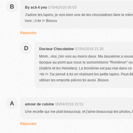
B
By acb 4 you
07/04/2016 00:03
J'adore tes lapins, je vois bien une de tes chocolatines faire le m
livre ;-)<br /> Bisous
Répondre
D
Docteur Chocolatine
07/04/2016 21:35
Mmm...moi, j'en vois au moins deux. Ma deuxième a souven
époque au point que nous la surnommions "Roménon" ou
(Astérix et les Helvètes). La troisième est pas mal dans c
<br /> J'ai pensé à toi en réalisant les petits lapins. Peut-
utiliser les emporte-pièces toi aussi. Bisous
A
amour de cuisine
06/04/2016 22:51
Une recette qui me plait beaucoup, et j'aime beaucoup tes photos, 
Répondre