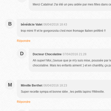
Merci Catalina! J'ai été un peu aidée par mes filles dans c
B
bénédicte Valet
06/04/2016 18:43
trop mimi !!! et le gorgonzola c'est mon fromage Italien préféré !!
Répondre
D
Docteur Chocolatine
07/04/2016 21:28
Ah super! Moi, j'avoue que je m'y suis mise, poussée par 
chocolatine. Mais les enfants aiment :) et en chantilly, ça p
M
Mireille Berthet
06/04/2016 18:23
Super recette sympa et bonne idée , les petits lapins !!!Mireille.
Répondre