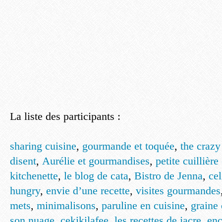
La liste des participants :
sharing cuisine
,
gourmande et toquée
,
the crazy
disent
,
Aurélie et gourmandises
,
petite cuillière
kitchenette
,
le blog de cata
,
Bistro de Jenna
,
ce
hungry
,
envie d’une recette
,
visites gourmandes
mets
,
minimalisons
,
paruline en cuisine
,
graine 
son nuage
,
cekikilafee
,
les recettes de jacre
,
enc