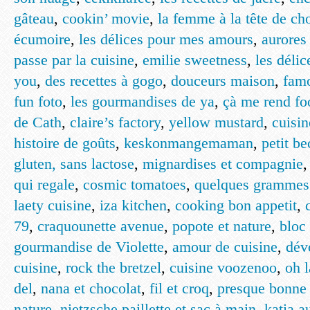
gâteau
,
cookin’ movie
,
la femme à la tête de ch
écumoire
,
les délices pour mes amours
,
aurores
passe par la cuisine
,
emilie sweetness
,
les délic
you
,
des recettes à gogo
,
douceurs maison
,
fam
fun foto
,
les gourmandises de ya
,
çà me rend fo
de Cath
,
claire’s factory
,
yellow mustard
,
cuisin
histoire de goûts
,
keskonmangemaman
,
petit b
gluten, sans lactose
,
mignardises et compagnie
qui regale
,
cosmic tomatoes
,
quelques grammes
laety cuisine
,
iza kitchen
,
cooking bon appetit
,
79
,
craquounette avenue
,
popote et nature
,
bloc
gourmandise de Violette
,
amour de cuisine
,
dév
cuisine
,
rock the bretzel
,
cuisine voozenoo
,
oh 
del
,
nana et chocolat
,
fil et croq
,
presque bonne 
nature
,
nietzsche paillette et sac à main
,
katia a