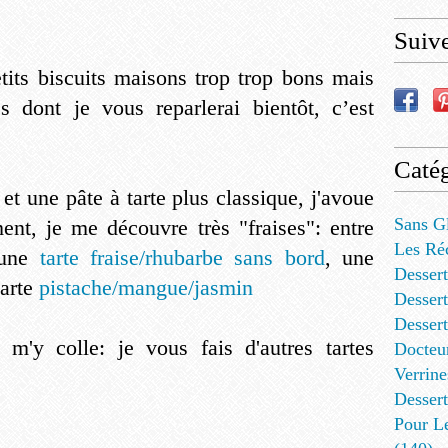
Suiv
etits biscuits maisons trop trop bons mais
tes dont je vous reparlerai bientôt, c’est
Catég
 et une pâte à tarte plus classique, j'avoue
Sans G
nt, je me découvre très "fraises": entre
Les Ré
 une
tarte fraise/rhubarbe sans bord
, une
Dessert
tarte
pistache/mangue/jasmin
Dessert
Desser
 m'y colle: je vous fais d'autres tartes
Docteu
Verrine
Dessert
Pour L