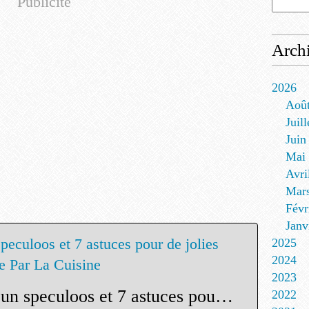
Publicité
Arch
2026
Aoû
Juill
Juin
Mai
Avri
Mar
Févr
Janv
2025
2024
2023
Pâte sucrée comme un speculoos et 7 astuces pour de jolies pâtes - La Médecine Passe Par La Cuisine
2022