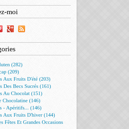
ez-moi
ories
luten (282)
cap (209)
s Aux Fruits D'été (203)
s Des Becs Sucrés (161)
ts Au Chocolat (151)
r Chocolatine (146)
s - Apéritifs... (146)
s Aux Fruits D'hiver (144)
es Fêtes Et Grandes Occasions