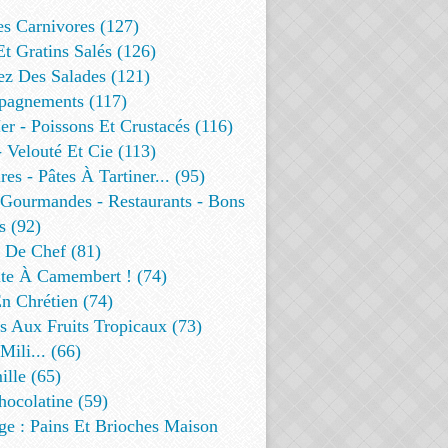
es Carnivores (127)
Et Gratins Salés (126)
ez Des Salades (121)
agnements (117)
r - Poissons Et Crustacés (116)
 Velouté Et Cie (113)
res - Pâtes À Tartiner... (95)
 Gourmandes - Restaurants - Bons
s (92)
t De Chef (81)
te À Camembert ! (74)
n Chrétien (74)
s Aux Fruits Tropicaux (73)
Mili... (66)
lle (65)
ocolatine (59)
ge : Pains Et Brioches Maison