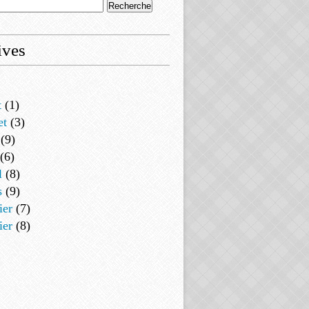
ives
t
(1)
et
(3)
(9)
(6)
l
(8)
s
(9)
ier
(7)
ier
(8)