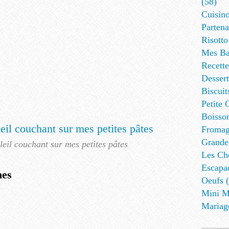
(58)
Cuisino
Partena
Risotto
Mes Ba
Recett
Dessert
Biscuit
Petite 
Boisson
Fromag
Grande
leil couchant sur mes petites pâtes
Les Cho
Escapa
nes
Oeufs (
Mini M
Mariag