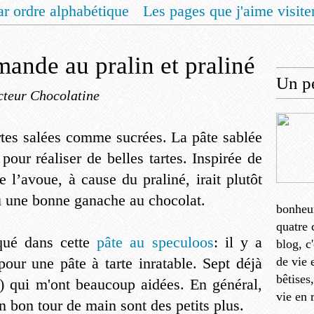
ar ordre alphabétique
Les pages que j'aime visite
 vous un livret de recettes pour Noël
Contact
mande au pralin et praliné
Un pe
cteur Chocolatine
rtes salées comme sucrées. La pâte sablée
pour réaliser de belles tartes. Inspirée de
je l’avoue, à cause du praliné, irait plutôt
ou une bonne ganache au chocolat.
bonheu
quatre 
qué dans cette
pâte au speculoos
: il y a
blog, c
pour une pâte à tarte inratable. Sept déjà
de vie 
bêtises
s?) qui m'ont beaucoup aidées. En général,
vie en 
un bon tour de main sont des petits plus.