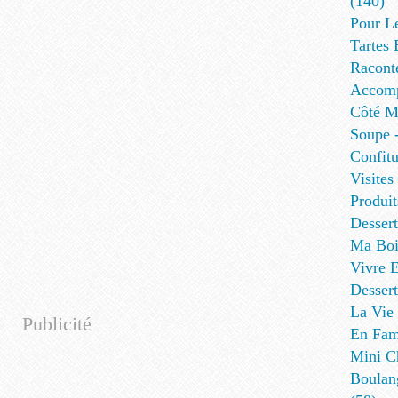
(140)
Pour L
Tartes 
Racont
Accomp
Côté Me
Soupe -
Confitu
Visites
Produit
Desser
Ma Boi
Vivre E
Dessert
La Vie 
Publicité
En Fami
Mini Ch
Boulan