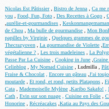
Ni
colas Est Pâtissier
,
Bistro de Jenna
,
Ca me r
you
,
Food, Fun, Foto
,
Des Recettes à Gogo
,
,
aurélie-et-gourmandises
,
Keskonmangemama
de Chou
,
Ma bulle de gourmandise
,
Mon Bonh
papilles by Virginie
,
Quelques grammes de go
Thecrazyoven
,
La gourmandise de Violette
,
Env
végétalienne ?
,
Les trois madeleines
,
La Polyg
Passe Par La Cuisine
,
Cooking in June
,
Graine
Celinblog
,
My Nomad Cuisine
, Ludmilla ,
Pât
Fraise & Chocolat
,
Encore un gâteau
,
J'ai touj
moutarde
,
Et rond, et rond, petits Platapons
,
Fi
Cata
,
Mademoiselle Mylène
,
Karibo Sakafo!
,
Cath
,
Evin sur son nuage
,
Cuisine en Folie
,
C
Honorine
,
Récréacakes
,
Katia au Pays des Go