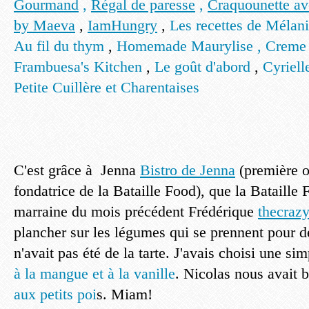
Gourmand
,
Régal de paresse
,
Craquounette a
by Maeva
,
IamHungry
,
Les recettes de Mélan
Au fil du thym
,
Homemade Maurylise ,
Creme 
Frambuesa's Kitchen
,
Le goût d'abord
,
Cyriel
Petite Cuillère et Charentaises
C'est grâce à Jenna
Bistro de Jenna
(première o
fondatrice de la Bataille Food), que la Bataille 
marraine du mois précédent Frédérique
thecraz
plancher sur les légumes qui se prennent pour de
n'avait pas été de la tarte. J'avais choisi une si
à la mangue et à la vanille
. Nicolas nous avait 
aux petits poi
s. Miam!