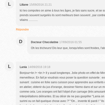
L
Liliane
15/09/2016 21:21
Ici les compotes on aime à tous les âges, je fais sans sucre, et se so
prends souvent surgelés ils sont meilleurs bien souvent , par contre 
vilains .............
Répondre
D
Docteur Chocolatine
17/09/2016 01:55
Oh les tricheurs! Dis leur que, lorsqu'elles sont froides, l
L
Lania
14/09/2016 19:18
Bonjour<br /> <br /> Il y avait longtemps. Jolie photo en effet de Mi
merveilleux. En fait je voudrais vous poser la question suivante : exis
suivant : cuisine en folie sans cuisson pour apprendre aux enfant
en atelier, obtenir du jus d'orange, dessiner Nemo dans et sur un min
comme cela. Les oranges ont fait l'objet d'un carnage (très amusan
interprétations délirantes. Et au désir de ne pas gaspiller "Lania on 
surimi ou on fait quelque chose avec ?" "On... invente té pardi ! " Ils 