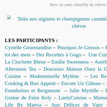
Avec ou sans chantilly de chèvre
LES PARTICIPANTS :
Cyrielle Gourmandise
–
Pourquoi Je Grossis
–
toi des mets
–
Des Recettes à Gogo
–
Une Cui
La Clochette Bleue
–
Emilie Sweetness
–
Aurél
Afternoon Tea
–
Douceurs Maison Osez la 
Cuisine
–
Mademoiselle Mylène
–
Les Re
Cooking & Bon Appetit
–
Encore Un Gâteau
–
Framboises et Bergamote
–
Julie Myrtille
–
Graine de Faim Kely
–
LaetyCuisine
–
Maman
Life By Maeva
–
Aux Délices de Vany