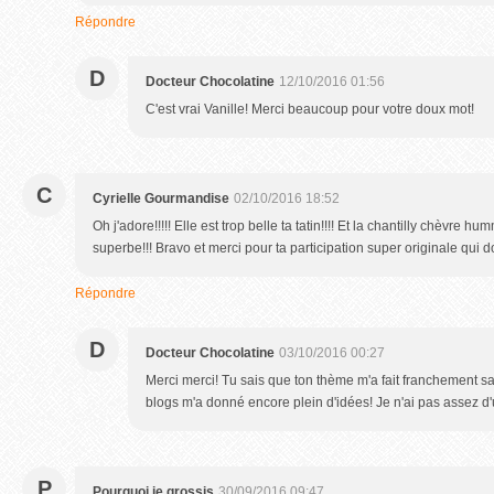
Répondre
D
Docteur Chocolatine
12/10/2016 01:56
C'est vrai Vanille! Merci beaucoup pour votre doux mot!
C
Cyrielle Gourmandise
02/10/2016 18:52
Oh j'adore!!!!! Elle est trop belle ta tatin!!!! Et la chantilly chèvre
superbe!!! Bravo et merci pour ta participation super originale qui 
Répondre
D
Docteur Chocolatine
03/10/2016 00:27
Merci merci! Tu sais que ton thème m'a fait franchement sali
blogs m'a donné encore plein d'idées! Je n'ai pas assez d'un
P
Pourquoi je grossis
30/09/2016 09:47