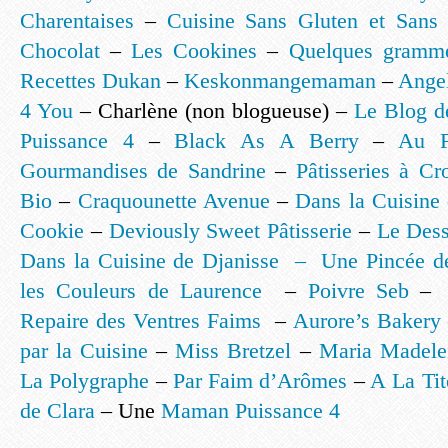
Charentaises
–
Cuisine Sans Gluten et Sans 
Chocolat
–
Les Cookines
–
Quelques gramm
Recettes Dukan
–
Keskonmangemaman
–
Angel
4 You
– Charlène (non blogueuse) –
Le Blog d
Puissance 4
–
Black As A Berry
–
Au F
Gourmandises de Sandrine
–
Pâtisseries à Cr
Bio
–
Craquounette Avenue
–
Dans la Cuisine 
Cookie
–
Deviously Sweet Pâtisserie
–
Le Dess
Dans la Cuisine de Djanisse –
Une Pincée d
les Couleurs de Laurence
–
Poivre Seb
Repaire des Ventres Faims
–
Aurore’s Bakery
par la Cuisine
–
Miss Bretzel
–
Maria Madele
La Polygraphe
–
Par Faim d’Arômes
–
A La Tit
de Clara
– Une
Maman Puissance 4