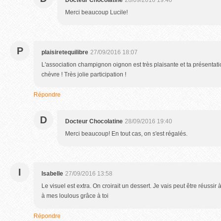
Docteur Chocolatine
28/09/2016 19:40
Merci beaucoup Lucile!
P
plaisiretequilibre
27/09/2016 18:07
L'association champignon oignon est très plaisante et ta présentatio
chèvre ! Très jolie participation !
Répondre
D
Docteur Chocolatine
28/09/2016 19:40
Merci beaucoup! En tout cas, on s'est régalés.
I
Isabelle
27/09/2016 13:58
Le visuel est extra. On croirait un dessert. Je vais peut être réuss
à mes loulous grâce à toi
Répondre