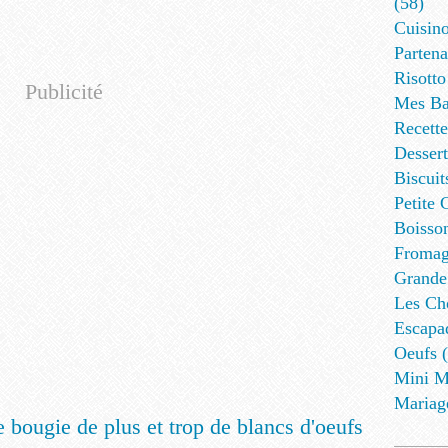
(58)
Cuisino
Partena
Risotto
Publicité
Mes Ba
Recett
Dessert
Biscuit
Petite 
Boisson
Fromag
Grande
Les Cho
Escapa
Oeufs (
Mini M
Mariag