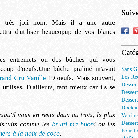
Suiv
un très joli nom. Mais il a une autre
mettra d'utiliser beaucopup de vos blancs
Catég
 des entremets ou des bûches qui vous
oup d'oeufs.Une bûche praliné m'avait
Sans G
Les Ré
rand Cru Vanille
19 oeufs. Mais souvent,
Dessert
utilisés. D'ailleurs, tant mieux car ils se
Dessert
Desser
Docteu
rsqu'il vous en reste deux ou trois, le plus
Verrine
Dessert
 biscuits comme les
brutti ma buon
i ou les
Pour L
hers à la noix de coco
.