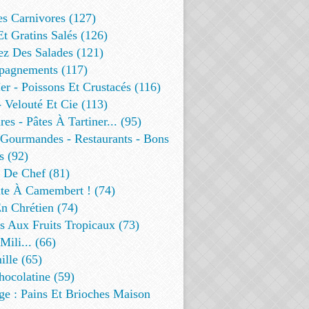
es Carnivores (127)
Et Gratins Salés (126)
ez Des Salades (121)
agnements (117)
r - Poissons Et Crustacés (116)
 Velouté Et Cie (113)
res - Pâtes À Tartiner... (95)
 Gourmandes - Restaurants - Bons
s (92)
t De Chef (81)
te À Camembert ! (74)
n Chrétien (74)
s Aux Fruits Tropicaux (73)
Mili... (66)
lle (65)
ocolatine (59)
ge : Pains Et Brioches Maison