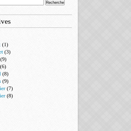
ives
t
(1)
et
(3)
(9)
(6)
l
(8)
s
(9)
ier
(7)
ier
(8)