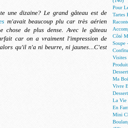
(140)
Pour L
ste une dizaine? Le grand gâteau est de
Tartes 
ges
m'avait beaucoup plu car très aérien
Racont
Accomp
ue chose de plus dense. Avec le gâteau
Côté Me
arfait car on a vraiment l'impression de
Soupe -
lors qu'il n'a ni beurre, ni jaunes...C'est
Confitu
Visites
Produit
Desser
Ma Boi
Vivre E
Dessert
La Vie 
En Fami
Mini Ch
Boulan