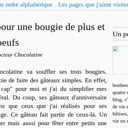
ar ordre alphabétique
Les pages que j'aime visite
 vous un livret de recettes pour Noël
Contact
pour une bougie de plus et
Un pe
oeufs
cteur Chocolatine
colatine va souffler ses trois bougies.
 joie de faire des gâteaux simples. En effet,
bonheu
cap" pour moi et j'ai du simplifier mes
quatre 
ral. Du coup, ses gâteaux d'anniversaire
blog, c
ins que ceux que j'ai réalisés pour ses
de vie 
e. Ce gâteau fait partie de ceux-là. Un
bêtises
vie en 
ter mais aussi pour fêter entre petits une