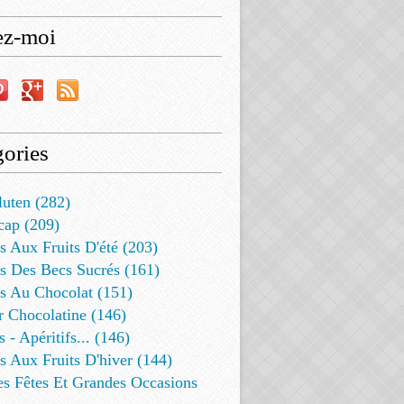
ez-moi
ories
luten (282)
cap (209)
s Aux Fruits D'été (203)
s Des Becs Sucrés (161)
ts Au Chocolat (151)
r Chocolatine (146)
s - Apéritifs... (146)
s Aux Fruits D'hiver (144)
es Fêtes Et Grandes Occasions