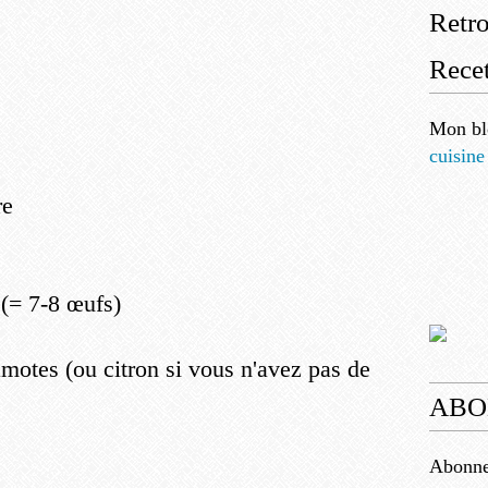
Retr
Recet
Mon bl
cuisine
re
(= 7-8 œufs)
motes (ou citron si vous n'avez pas de
ABO
Abonnez